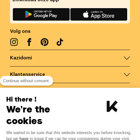
Volg ons
Kazidomi
Klantenservice
Continue without consent
Contacteer ons
Hi there !
We're the
België
/
NL
Veilige betalingen via
cookies
We waited to be sure that this website interests you before knocking,
but we
have
to know if we can be your companions during your visit.