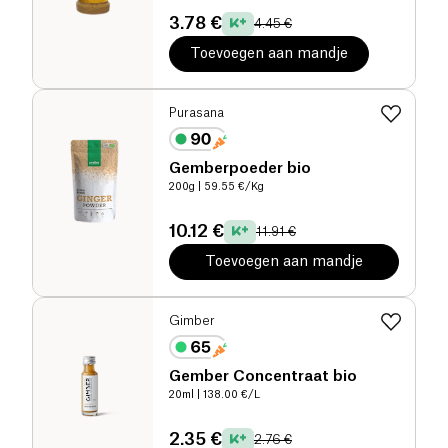
3.78 €
4.45 €
Toevoegen aan mandje
Purasana
Gemberpoeder bio
200g
| 59.55 €/Kg
10.12 €
11.91 €
Toevoegen aan mandje
Gimber
Gember Concentraat bio
20ml
| 138.00 €/L
2.35 €
2.76 €