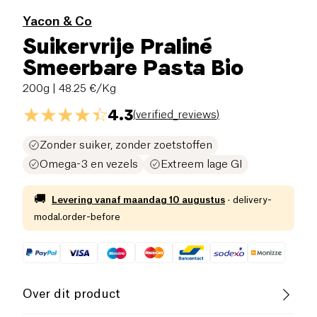
Yacon & Co
Suikervrije Praliné
Smeerbare Pasta Bio
200g
| 48.25 €/Kg
4.3
(
verified_reviews
)
Zonder suiker, zonder zoetstoffen
Omega-3 en vezels
Extreem lage GI
🚚
Levering vanaf
maandag 10 augustus
·
delivery-
modal.order-before
Over dit product