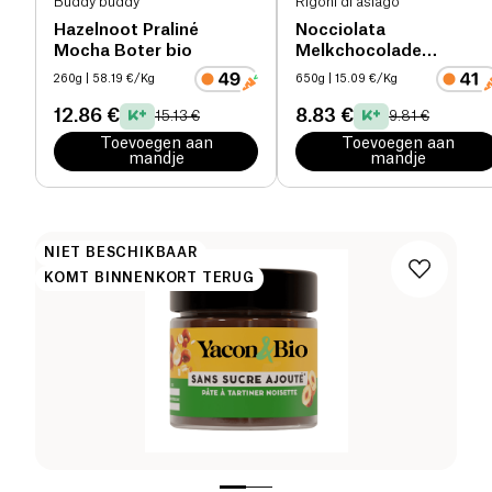
Buddy buddy
Rigoni di asiago
Hazelnoot Praliné
Nocciolata
Mocha Boter bio
Melkchocolade
Smeerbare Pasta bio
260g
| 58.19 €/Kg
650g
| 15.09 €/Kg
12.86 €
8.83 €
15.13 €
9.81 €
Toevoegen aan
Toevoegen aan
mandje
mandje
NIET BESCHIKBAAR
KOMT BINNENKORT TERUG