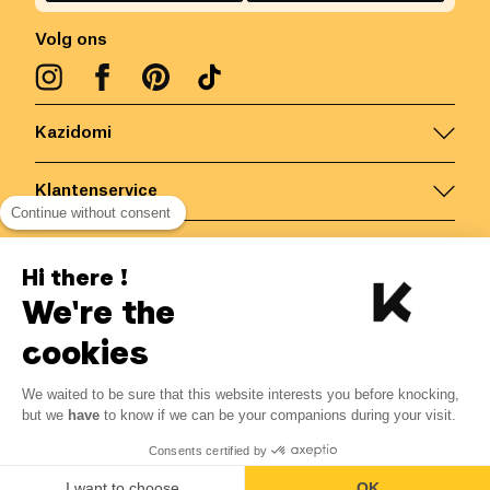
Volg ons
Kazidomi
Klantenservice
Continue without consent
Contacteer ons
Hi there !
We're the
België
/
NL
Veilige betalingen via
cookies
We waited to be sure that this website interests you before knocking,
8.20
€
-
15
%
?
9.65
€
but we
have
to know if we can be your companions during your visit.
Bespaar 1.45 € met K+
© Kazidomi
2026
BE-BIO-03
Consents certified by
Alle rechten voorbehouden
Laat mij weten
I want to choose
OK