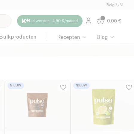
België
/
NL
0.00
€
Lid worden · 4,90 €/maand
Bulkproducten
Recepten
Blog
NIEUW
NIEUW