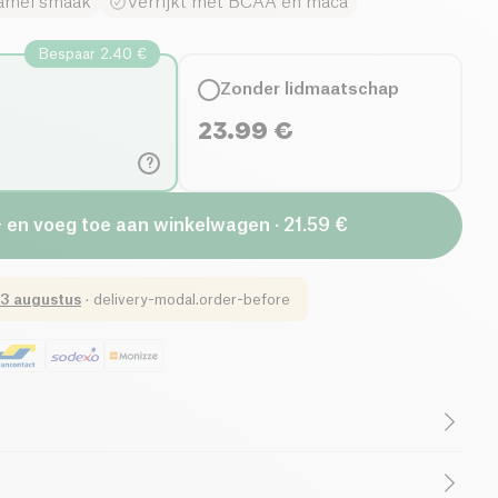
amel smaak
Verrijkt met BCAA en maca
Bespaar 2.40 €
Zonder lidmaatschap
23.99
€
?
+ en voeg toe aan winkelwagen · 21.59 €
3 augustus
·
delivery-modal.order-before
Laag Verzadigd Vetgehalte
Vezelrijk