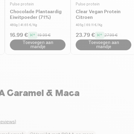
Pulse protein
Pulse protein
Chocolade Plantaardig
Clear Vegan Protein
Eiwitpoeder (71%)
Citroen
480g
| 41.65 €/Kg
405g
| 69.11 €/Kg
16.99 €
23.79 €
19.99 €
27.99 €
Toevoegen aan
Toevoegen aan
mandje
mandje
AA Caramel & Maca
_reviews
)