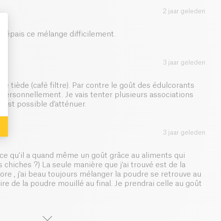
2 jaar geleden
ès épais ce mélange difficilement.
: Personalize Your Options
3 jaar geleden
e tiède (café filtre). Par contre le goût des édulcorants
 personnellement. Je vais tenter plusieurs associations
c’est possible d’atténuer.
3 jaar geleden
rce qu'il a quand même un goût grâce au aliments qui
 chiches ?) La seule manière que j'ai trouvé est de la
ore , j'ai beau toujours mélanger la poudre se retrouve au
oire de la poudre mouillé au final. Je prendrai celle au goût