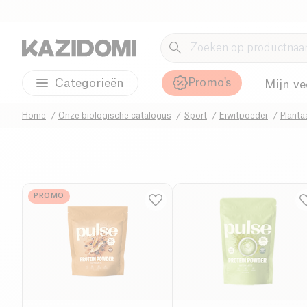
Promo's
Categorieën
Mijn ve
Home
Onze biologische catalogus
Sport
Eiwitpoeder
Planta
PROMO