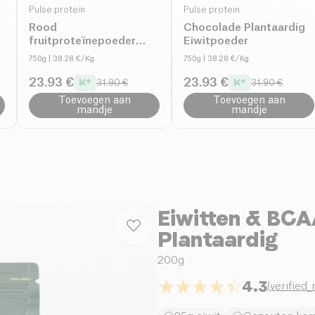
Pulse protein
Pulse protein
Rood
Chocolade Plantaardig
fruitproteïnepoeder
Eiwitpoeder
(71% eiwit)
750g
| 38.28 €/Kg
750g
| 38.28 €/Kg
23.93 €
23.93 €
31.90 €
31.90 €
Toevoegen aan
Toevoegen aan
mandje
mandje
Eiwitten & BC
Plantaardig
200g
4.3
(
verified