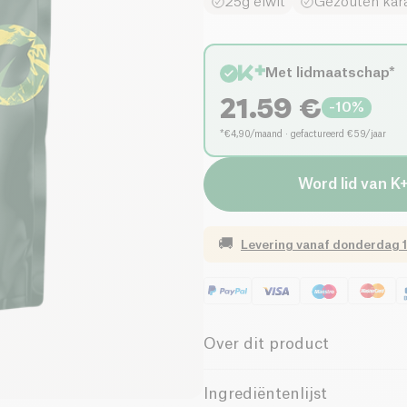
25g eiwit
Gezouten kar
Met lidmaatschap*
21.59
€
-
10
%
*€4,90/maand · gefactureerd €59/jaar
Word lid van K
🚚
Levering vanaf
donderdag 1
Over dit product
Laag Suikergehalte
Ingrediëntenlijst