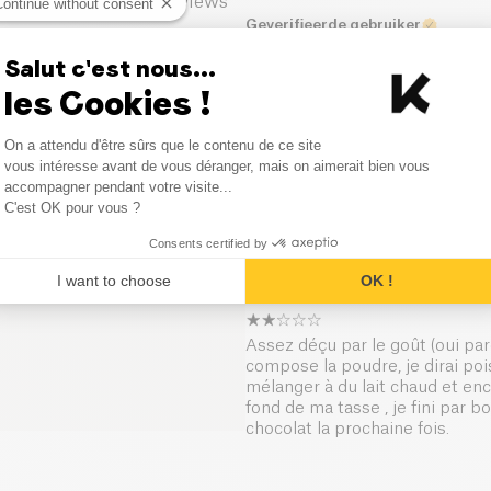
3
Reviews
Continue without consent
Geverifieerde gebruiker
2
Reviews
Salut c'est nous...
Aucun goût de chocolat....et tr
les Cookies !
Consent Management Platform
Geverifieerde gebruiker
On a attendu d'être sûrs que le contenu de ce site
Axeptio consent
vous intéresse avant de vous déranger, mais on aimerait bien vous
accompagner pendant votre visite...
Bonne dissolution dans un liquid
C'est OK pour vous ?
est très intense. Cela me gêne
froides et chaudes pour voir si 
Consents certified by
I want to choose
OK !
Geverifieerde gebruiker
Assez déçu par le goût (oui pa
compose la poudre, je dirai pois
mélanger à du lait chaud et enc
fond de ma tasse , je fini par b
chocolat la prochaine fois.