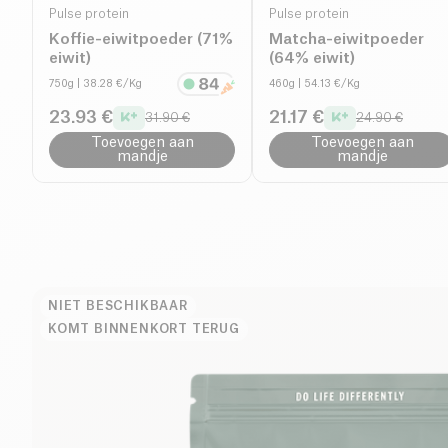
Pulse protein
Pulse protein
Koffie-eiwitpoeder (71%
Matcha-eiwitpoeder
eiwit)
(64% eiwit)
750g
| 38.28 €/Kg
460g
| 54.13 €/Kg
23.93 €
21.17 €
31.90 €
24.90 €
Toevoegen aan
Toevoegen aan
mandje
mandje
NIET BESCHIKBAAR
KOMT BINNENKORT TERUG