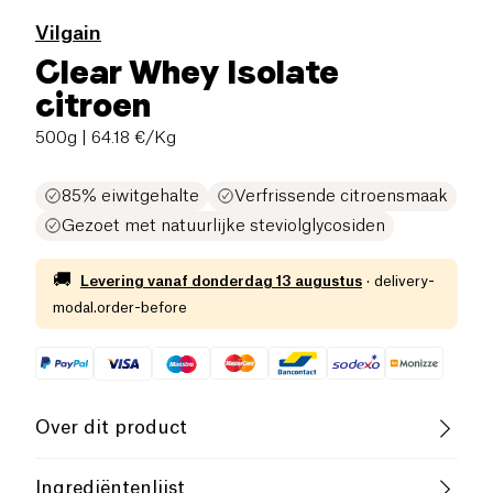
Vilgain
Clear Whey Isolate
citroen
500g
| 64.18 €/Kg
85% eiwitgehalte
Verfrissende citroensmaak
Gezoet met natuurlijke steviolglycosiden
🚚
Levering vanaf
donderdag 13 augustus
·
delivery-
modal.order-before
Over dit product
Rijk aan eiwitten
Laag Suikergehalte
Ingrediëntenlijst