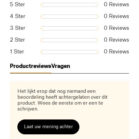
5
Ster
0
Reviews
niet-giftige materialen
, waardoor elke portie zijn
integriteit behoudt. Ideaal voor herstel na de
Zout (g)
0.02 g
4
Ster
0
Reviews
training of als een verfrissende eiwitboost op elk
3
Ster
0
Reviews
moment van de dag.
2
Ster
0
Reviews
1
Ster
0
Reviews
Productreviews
Vragen
Het lijkt erop dat nog niemand een
beoordeling heeft achtergelaten over dit
product. Wees de eerste om er een te
schrijven.
Laat uw mening achter