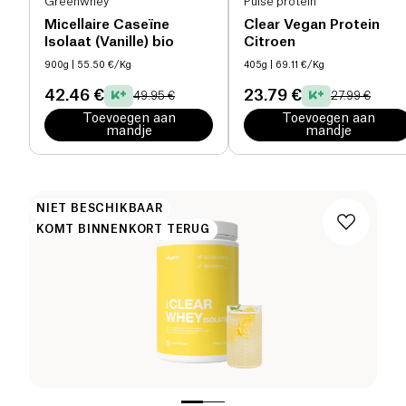
Greenwhey
Pulse protein
Micellaire Caseïne
Clear Vegan Protein
Isolaat (Vanille) bio
Citroen
900g
| 55.50 €/Kg
405g
| 69.11 €/Kg
42.46 €
23.79 €
49.95 €
27.99 €
Toevoegen aan
Toevoegen aan
mandje
mandje
NIET BESCHIKBAAR
KOMT BINNENKORT TERUG