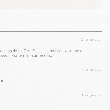
0 g
5.5 g
10.9 g
2 jaar geleden
0 g
uilles de riz TerraSana ces nouilles wakame ont
sson. Pas le meilleur résultat.
3 jaar geleden
ur
3 jaar geleden