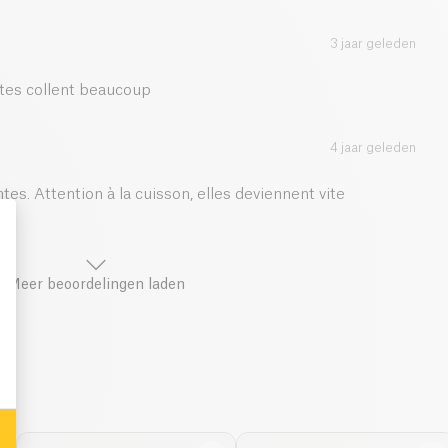
3 jaar geleden
âtes collent beaucoup
4 jaar geleden
es. Attention à la cuisson, elles deviennent vite
Meer beoordelingen laden
: Personalize Your Options