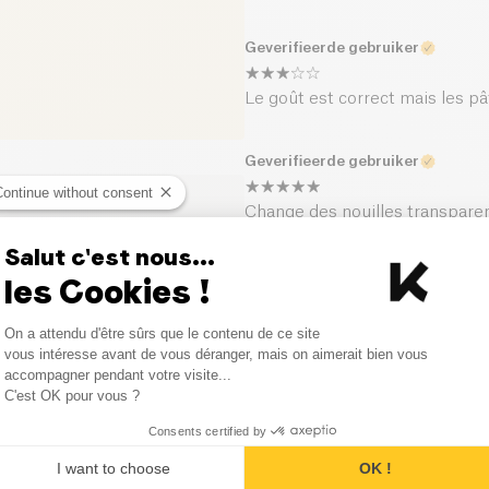
Geverifieerde gebruiker
Le goût est correct mais les p
Geverifieerde gebruiker
Continue without consent
Change des nouilles transparent
collantes.
Salut c'est nous...
les Cookies !
Consent Management Platform
On a attendu d'être sûrs que le contenu de ce site
Axeptio consent
vous intéresse avant de vous déranger, mais on aimerait bien vous
accompagner pendant votre visite...
C'est OK pour vous ?
Vergelijkbare producten
Consents certified by
I want to choose
OK !