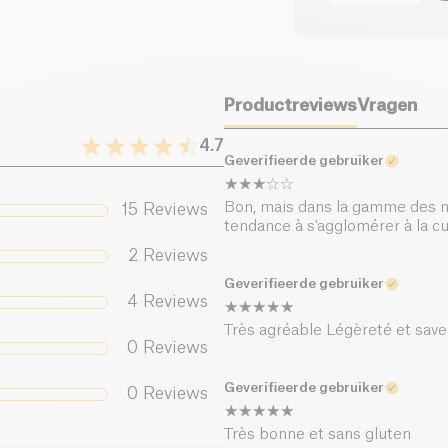
waarvan suikers (g)
Voedingsvezels (g)
Productreviews
Vragen
Eiwitten (g)
4.7
Geverifieerde gebruiker
Zout (g)
Bon, mais dans la gamme des no
15
Reviews
tendance à s'agglomérer à la cui
2
Reviews
Geverifieerde gebruiker
4
Reviews
Très agréable Légèreté et save
0
Reviews
Geverifieerde gebruiker
0
Reviews
Très bonne et sans gluten