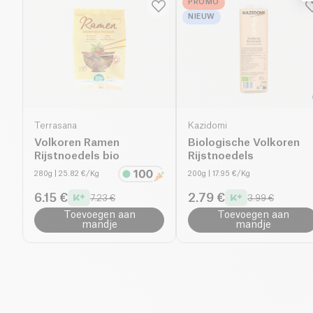
PROMO
NIEUW
Terrasana
Kazidomi
Volkoren Ramen
Biologische Volkoren
Rijstnoedels bio
Rijstnoedels
280g
| 25.82 €/Kg
200g
| 17.95 €/Kg
6.15 €
2.79 €
7.23 €
3.99 €
Toevoegen aan
Toevoegen aan
mandje
mandje