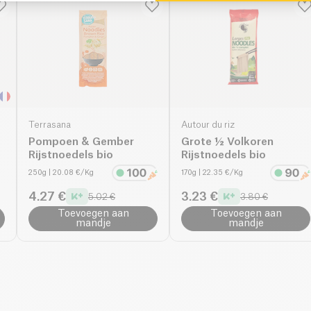
Terrasana
Autour du riz
Pompoen & Gember
Grote ½ Volkoren
Rijstnoedels bio
Rijstnoedels bio
250g
| 20.08 €/Kg
170g
| 22.35 €/Kg
4.27 €
3.23 €
5.02 €
3.80 €
Toevoegen aan
Toevoegen aan
mandje
mandje