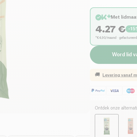
Met lidmaa
4.27
€
-
15
*€4,90/maand · gefactureer
Word lid 
🚚
Levering vanaf
m
Ontdek onze alternat