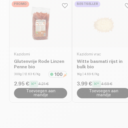
PROMO
BESTSELLER
Kazidomi
Kazidomi vrac
Glutenvrije Rode Linzen
Witte basmati rijst in
Penne bio
bulk bio
300g
| 12.63 €/Kg
1Kg
| 4.69 €/Kg
2.95 €
3.99 €
4.21 €
4.69 €
Toevoegen aan
Toevoegen aan
mandje
mandje