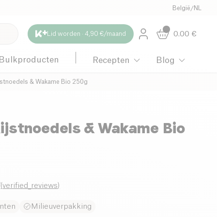
België
/
NL
0.00
€
Lid worden · 4,90 €/maand
Bulkproducten
Recepten
Blog
ijstnoedels & Wakame Bio 250g
Rijstnoedels & Wakame Bio
7
(
verified_reviews
)
nten
Milieuverpakking