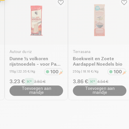
Autour du riz
Terrasana
Dunne ½ volkoren
Boekweit en Zoete
rijstnoedels – voor Pad
Aardappel Noedels bio
Thai bio
170g
| 22.35 €/Kg
250g
| 18.16 €/Kg
3.23 €
3.86 €
3.80 €
4.54 €
Toevoegen aan
Toevoegen aan
mandje
mandje