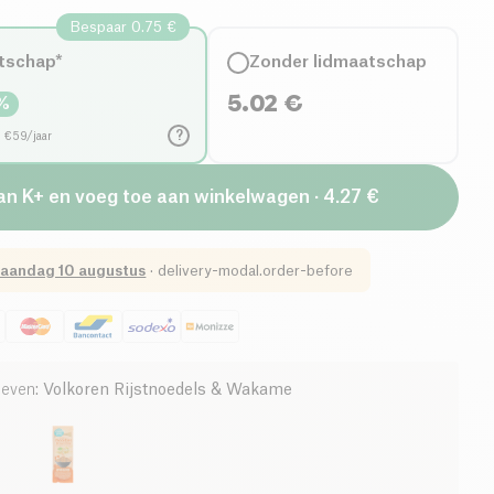
Bespaar 0.75 €
tschap*
Zonder lidmaatschap
5.02
€
%
?
d €59/jaar
van K+ en voeg toe aan winkelwagen · 4.27 €
aandag 10 augustus
·
delivery-modal.order-before
ieven
:
Volkoren Rijstnoedels & Wakame