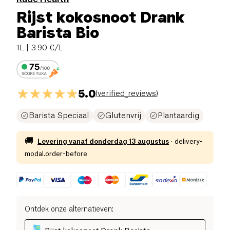
Rijst kokosnoot Drank
Barista Bio
1L
| 3.90 €/L
5.0
(
verified_reviews
)
Barista Speciaal
Glutenvrij
Plantaardig
🚚
Levering vanaf
donderdag 13 augustus
·
delivery-
modal.order-before
Ontdek onze alternatieven
: