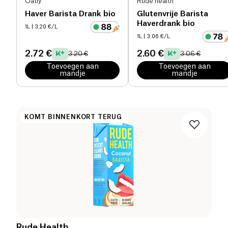
Oatly
Rude health
Haver Barista Drank bio
Glutenvrije Barista
Haverdrank bio
1L
| 3.20 €/L
1L
| 3.06 €/L
2.72 €
2.60 €
3.20 €
3.06 €
Toevoegen aan
Toevoegen aan
mandje
mandje
KOMT BINNENKORT TERUG
Rude Health