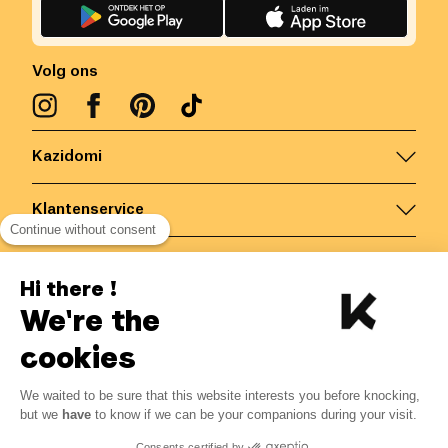
Volg ons
Kazidomi
Klantenservice
Continue without consent
Contacteer ons
Hi there !
We're the
België
/
NL
Veilige betalingen via
cookies
We waited to be sure that this website interests you before knocking,
3.32
€
-
15
%
?
3.90
€
but we
have
to know if we can be your companions during your visit.
Bespaar 0.58 € met K+
© Kazidomi
2026
BE-BIO-03
Consents certified by