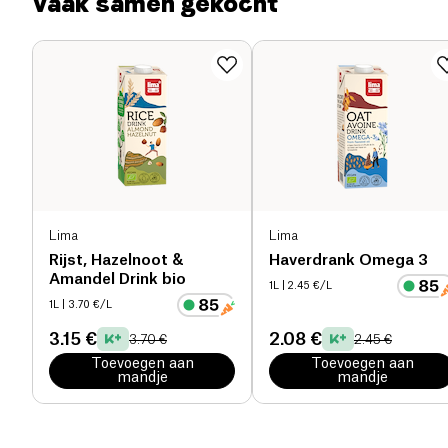
Vaak samen gekocht
Voedingsvezels (g)
0 g
Eiwitten (g)
1.5 g
Zout (g)
0.1 g
Lima
Lima
Rijst, Hazelnoot &
Haverdrank Omega 3
Amandel Drink bio
1L
| 2.45 €/L
1L
| 3.70 €/L
3.15 €
2.08 €
3.70 €
2.45 €
Toevoegen aan
Toevoegen aan
mandje
mandje