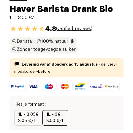
Haver Barista Drank Bio
1L
| 3.00 €/L
4.8
(
verified_reviews
)
Barista
100% natuurlijk
Zonder toegevoegde suiker
🚚
Levering vanaf
donderdag 13 augustus
·
delivery-
modal.order-before
Kies je formaat
:
1L
-
3.05€
1L
-
3€
3.05 €/L
3.00 €/L