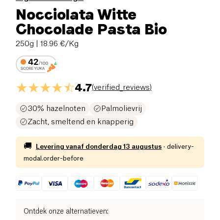
Nocciolata Witte
Chocolade Pasta Bio
250g
| 18.96 €/Kg
4.7
(
verified_reviews
)
30% hazelnoten
Palmolievrij
Zacht, smeltend en knapperig
🚚
Levering vanaf
donderdag 13 augustus
·
delivery-
modal.order-before
Ontdek onze alternatieven
: