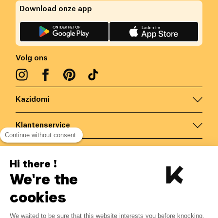
Download onze app
Volg ons
Kazidomi
Klantenservice
Continue without consent
Contacteer ons
Hi there !
We're the
België
/
NL
Veilige betalingen via
cookies
We waited to be sure that this website interests you before knocking,
4.27
€
-
10
%
?