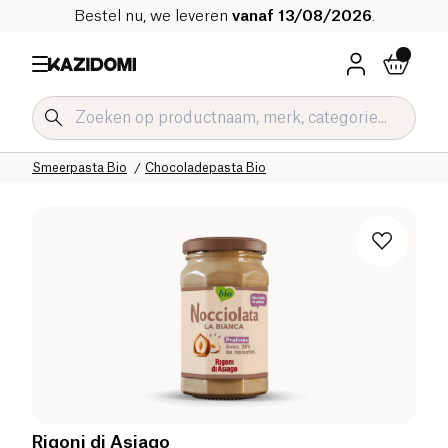
Bestel nu, we leveren
vanaf 13/08/2026
.
Home
Onze biologische catalogus
Zoetwaren Bio
Notenpasta's en notenboters Bio
Smeerpasta Bio
Chocoladepasta Bio
Rigoni di Asiago