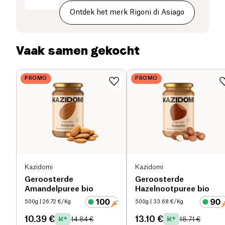
Koolhydraten (g)
47 g
Ontdek het merk Rigoni di Asiago
waarvan suikers (g)
41.8 g
Vaak samen gekocht
Voedingsvezels (g)
5.4 g
PROMO
PROMO
Eiwitten (g)
13.5 g
Zout (g)
0.19 g
Kazidomi
Kazidomi
Geroosterde
Geroosterde
Amandelpuree bio
Hazelnootpuree bio
500g
| 26.72 €/Kg
500g
| 33.68 €/Kg
10.39 €
13.10 €
14.84 €
18.71 €