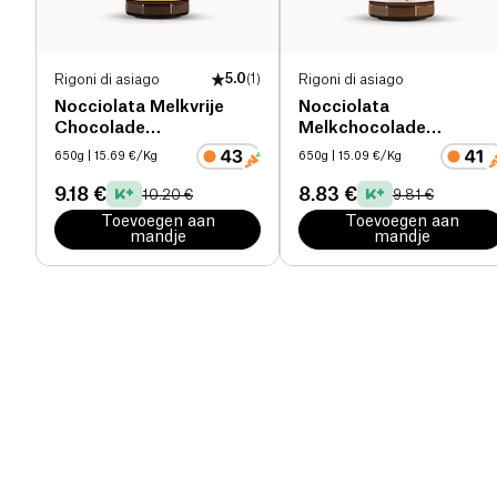
Rigoni di asiago
5.0
(
1
)
Rigoni di asiago
Nocciolata Melkvrije
Nocciolata
Chocolade
Melkchocolade
Hazelnootpasta bio
Smeerbare Pasta bio
650g
| 15.69 €/Kg
650g
| 15.09 €/Kg
9.18 €
8.83 €
10.20 €
9.81 €
Toevoegen aan
Toevoegen aan
mandje
mandje