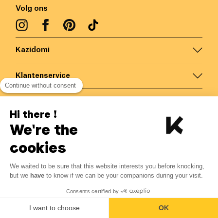
Volg ons
Kazidomi
Klantenservice
Continue without consent
Contacteer ons
Hi there !
We're the
België
/
NL
Veilige betalingen via
cookies
We waited to be sure that this website interests you before knocking,
21.49
€
-
15
%
?
25.28
€
but we
have
to know if we can be your companions during your visit.
Bespaar 3.79 € met K+
© Kazidomi
2026
BE-BIO-03
Consents certified by
Alle rechten voorbehouden
Toevoegen aan mandje
I want to choose
OK