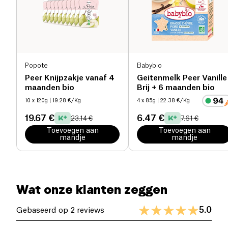
Zout (g)
0.02 g
Popote
Babybio
Peer Knijpzakje vanaf 4
Geitenmelk Peer Vanille
maanden bio
Brij + 6 maanden bio
10 x 120g
| 19.28 €/Kg
4 x 85g
| 22.38 €/Kg
19.67 €
6.47 €
23.14 €
7.61 €
Toevoegen aan
Toevoegen aan
mandje
mandje
Wat onze klanten zeggen
5.0
Gebaseerd op 2 reviews