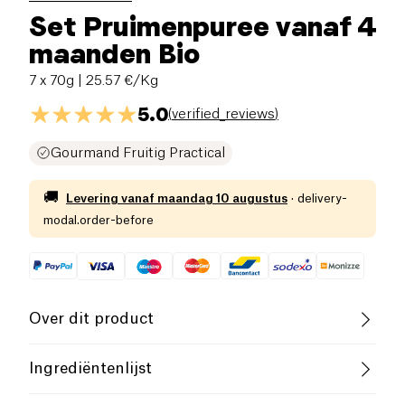
Set Pruimenpuree vanaf 4
maanden Bio
7 x 70g
| 25.57 €/Kg
5.0
(
verified_reviews
)
Gourmand Fruitig Practical
🚚
Levering vanaf
maandag 10 augustus
·
delivery-
modal.order-before
Over dit product
Vegan
Glutenvrij (ingrediënten)
Ingrediëntenlijst
Lactosevrij (ingrediënten)
Laag zout
100% pruimen*. *biologisch