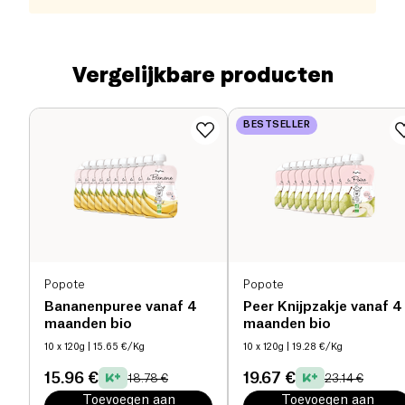
Vergelijkbare producten
BESTSELLER
Popote
Popote
Bananenpuree vanaf 4
Peer Knijpzakje vanaf 4
maanden bio
maanden bio
10 x 120g
| 15.65 €/Kg
10 x 120g
| 19.28 €/Kg
15.96 €
19.67 €
18.78 €
23.14 €
Toevoegen aan
Toevoegen aan