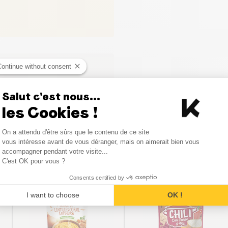
Continue without consent
Salut c'est nous...
les Cookies !
Consent Management Platform
On a attendu d'être sûrs que le contenu de ce site
Axeptio consent
vous intéresse avant de vous déranger, mais on aimerait bien vous
Vergelijkbare producten
accompagner pendant votre visite...
C'est OK pour vous ?
Consents certified by
I want to choose
OK !