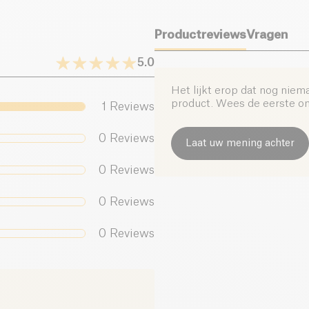
maaltijd.
Zout (g)
Productreviews
Vragen
5.0
Het lijkt erop dat nog niem
product. Wees de eerste om 
1
Reviews
0
Reviews
Laat uw mening achter
0
Reviews
0
Reviews
0
Reviews