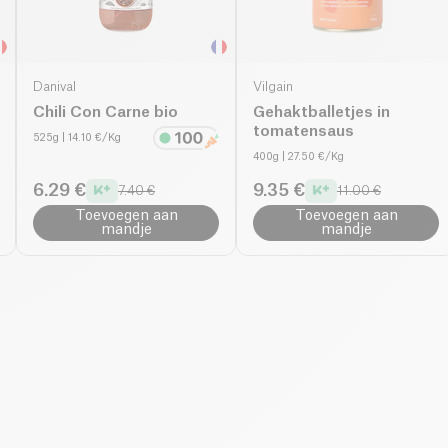
Danival
Vilgain
Chili Con Carne bio
Gehaktballetjes in
tomatensaus
525g
| 14.10 €/Kg
400g
| 27.50 €/Kg
6.29 €
9.35 €
7.40 €
11.00 €
Toevoegen aan
Toevoegen aan
mandje
mandje