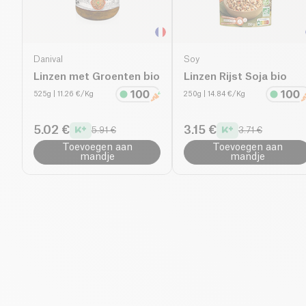
Danival
Soy
Linzen met Groenten bio
Linzen Rijst Soja bio
525g
| 11.26 €/Kg
250g
| 14.84 €/Kg
5.02 €
3.15 €
5.91 €
3.71 €
Toevoegen aan
Toevoegen aan
mandje
mandje