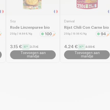
Soy
Danival
Rode Linzenpuree bio
Rijst Chili Con Carne bio
250g
| 14.84 €/Kg
250g
| 19.96 €/Kg
3.15 €
4.24 €
3.71 €
4.99 €
Toevoegen aan
Toevoegen aan
mandje
mandje