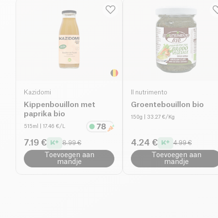
Kazidomi
Il nutrimento
Kippenbouillon met
Groentebouillon bio
paprika bio
150g
| 33.27 €/Kg
515ml
| 17.46 €/L
7.19 €
4.24 €
8.99 €
4.99 €
Toevoegen aan
Toevoegen aan
mandje
mandje