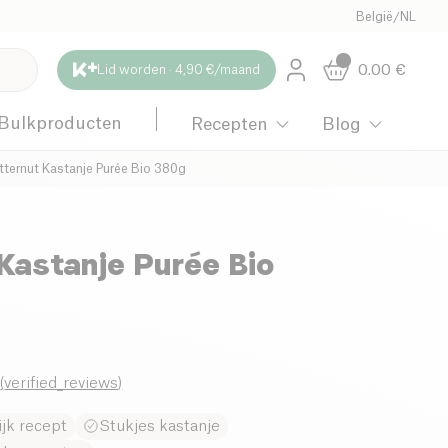
België
/
NL
0.00
€
Lid worden · 4,90 €/maand
Bulkproducten
Recepten
Blog
tternut Kastanje Purée Bio 380g
Kastanje Purée Bio
0
(
verified_reviews
)
ijk recept
Stukjes kastanje