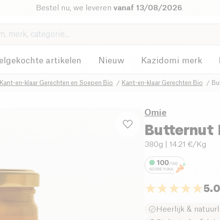
Bestel nu, we leveren
vanaf 13/08/2026
.
elgekochte artikelen
Nieuw
Kazidomi merk
Kant-en-klaar Gerechten en Soepen Bio
Kant-en-klaar Gerechten Bio
Bu
Omie
Butternut 
380g
| 14.21 €/Kg
5.
Heerlijk & natuurl