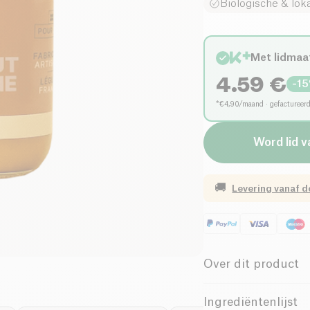
Biologische & lok
Met lidmaa
4.59
€
-
15
*€4,90/maand · gefactureer
Word lid v
🚚
Levering vanaf
d
Over dit product
Biologisch
Ingrediëntenlijst