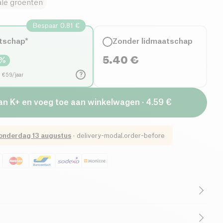
ale groenten
Bespaar 0.81 €
tschap*
Zonder lidmaatschap
5.40
€
%
?
d €59/jaar
an K+ en voeg toe aan winkelwagen · 4.59 €
onderdag 13 augustus
·
delivery-modal.order-before
Vegetarisch
Laag Suikergehalte