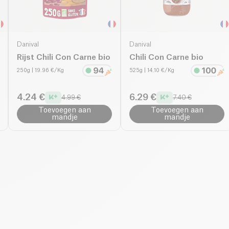
Danival
Danival
Rijst Chili Con Carne bio
Chili Con Carne bio
250g
| 19.96 €/Kg
525g
| 14.10 €/Kg
4.24 €
6.29 €
4.99 €
7.40 €
Toevoegen aan
Toevoegen aan
mandje
mandje