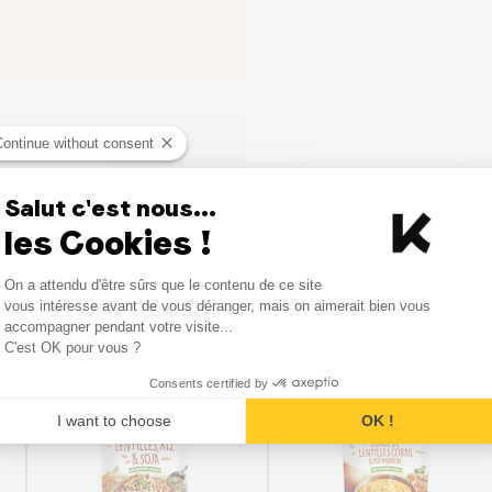
Continue without consent
Salut c'est nous...
les Cookies !
Consent Management Platform
On a attendu d'être sûrs que le contenu de ce site
Axeptio consent
vous intéresse avant de vous déranger, mais on aimerait bien vous
Vergelijkbare producten
accompagner pendant votre visite...
C'est OK pour vous ?
Consents certified by
I want to choose
OK !