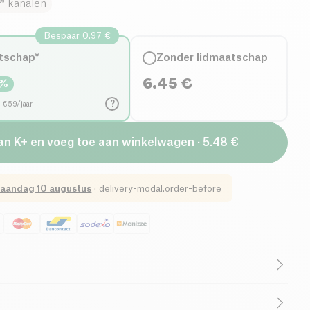
 kanalen
Bespaar 0.97 €
tschap*
Zonder lidmaatschap
6.45
€
%
?
d €59/jaar
an K+ en voeg toe aan winkelwagen · 5.48 €
aandag 10 augustus
·
delivery-modal.order-before
ediënten)
Lactosevrij (ingrediënten)