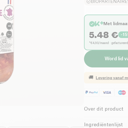
BIOPARTENAIRE®
Met lidmaa
5.48
€
-
15
*€4,90/maand · gefactureer
Word lid v
🚚
Levering vanaf
m
Over dit product
Glutenvrij (ingr
Ingrediëntenlijst