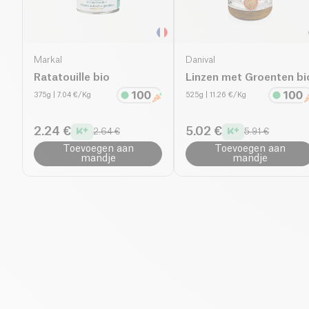
Markal
Danival
Ratatouille bio
Linzen met Groenten bi
375g
| 7.04 €/Kg
525g
| 11.26 €/Kg
2.24 €
5.02 €
2.64 €
5.91 €
Toevoegen aan
Toevoegen aan
mandje
mandje