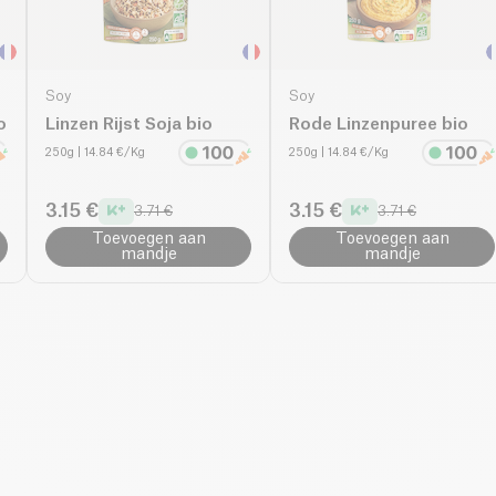
Soy
Soy
o
Linzen Rijst Soja bio
Rode Linzenpuree bio
250g
| 14.84 €/Kg
250g
| 14.84 €/Kg
3.15 €
3.15 €
3.71 €
3.71 €
Toevoegen aan
Toevoegen aan
mandje
mandje