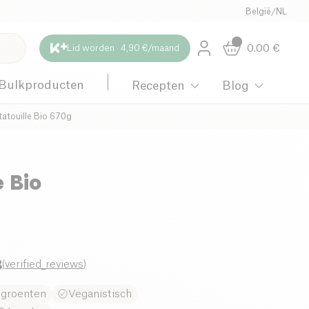
België
/
NL
0.00
€
Lid worden · 4,90 €/maand
Bulkproducten
Recepten
Blog
tatouille Bio 670g
e Bio
8
(
verified_reviews
)
 groenten
Veganistisch