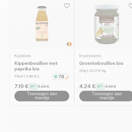
Kazidomi
Il nutrimento
Kippenbouillon met
Groentebouillon bio
paprika bio
150g
| 33.27 €/Kg
515ml
| 17.46 €/L
7.19 €
4.24 €
8.99 €
4.99 €
Toevoegen aan
Toevoegen aan
mandje
mandje