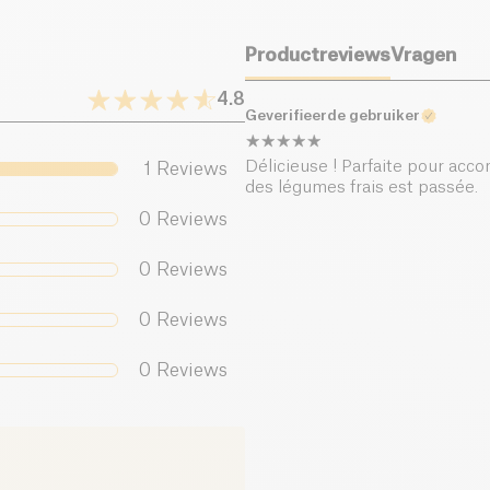
Zout (g)
Productreviews
Vragen
4.8
Geverifieerde gebruiker
Délicieuse ! Parfaite pour ac
1
Reviews
des légumes frais est passée.
0
Reviews
0
Reviews
0
Reviews
0
Reviews