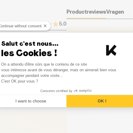
Alcoholazijn: Frankrijk
Indiase klassieker te genieten
Voedingsvezels (g)
Kruiden: Frankrijk, Oostenrijk,
Oeganda, Tanzania
Productreviews
Vragen
Aromatische kruiden: Frankrijk,
Eiwitten (g)
5.0
Continue without consent
Zout (g)
Het lijkt erop dat nog niem
product. Wees de eerste om 
Salut c'est nous...
1
Reviews
les Cookies !
0
Reviews
Laat uw mening achter
Consent Management Platform
On a attendu d'être sûrs que le contenu de ce site
Axeptio consent
vous intéresse avant de vous déranger, mais on aimerait bien vous
0
Reviews
accompagner pendant votre visite...
C'est OK pour vous ?
0
Reviews
Consents certified by
0
Reviews
I want to choose
OK !