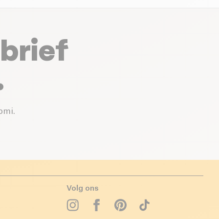
brief
.
omi.
Volg ons