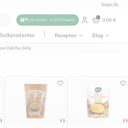
België
/
NL
0.00
€
Lid worden · 4,90 €/maand
Bulkproducten
Recepten
Blog
nzen Dahl Bio 340g