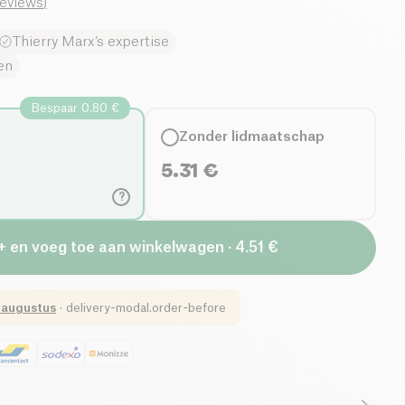
reviews
)
Thierry Marx’s expertise
en
Bespaar 0.80 €
Zonder lidmaatschap
5.31
€
?
+ en voeg toe aan winkelwagen · 4.51 €
 augustus
·
delivery-modal.order-before