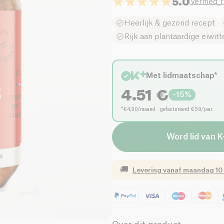
5.0
(
verified_
Heerlijk & gezond recept
Rijk aan plantaardige eiwitt
Met lidmaatschap*
4.51
€
-
15
%
*€4,90/maand · gefactureerd €59/jaar
Word lid van K
🚚
Levering vanaf
maandag 10