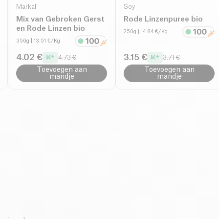
Markal
Soy
Mix van Gebroken Gerst
Rode Linzenpuree bio
en Rode Linzen bio
250g
| 14.84 €/Kg
350g
| 13.51 €/Kg
4.02 €
3.15 €
4.73 €
3.71 €
Toevoegen aan
Toevoegen aan
mandje
mandje