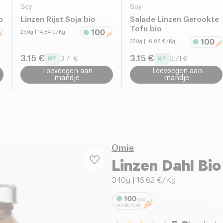
Soy
Soy
o
Linzen Rijst Soja bio
Salade Linzen Gerookte
Tofu bio
250g
| 14.84 €/Kg
220g
| 16.86 €/Kg
3.15 €
3.15 €
3.71 €
3.71 €
Toevoegen aan
Toevoegen aan
mandje
mandje
Omie
Linzen Dahl Bio
340g
| 15.62 €/Kg