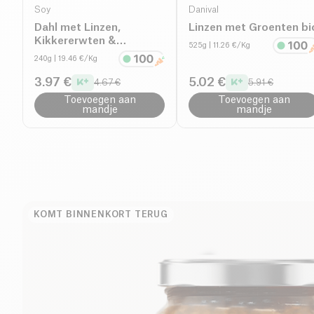
Soy
Danival
Dahl met Linzen,
Linzen met Groenten bi
Kikkererwten &
525g
| 11.26 €/Kg
Kokosmelk bio
240g
| 19.46 €/Kg
3.97 €
5.02 €
4.67 €
5.91 €
Toevoegen aan
Toevoegen aan
mandje
mandje
KOMT BINNENKORT TERUG