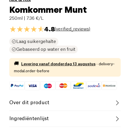
Komkommer Munt
250ml
| 7.36 €/L
4.8
(
verified_reviews
)
Laag suikergehalte
Gebaseerd op water en fruit
🚚
Levering vanaf
donderdag 13 augustus
·
delivery-
modal.order-before
Over dit product
Vegan
Glutenvrij (ingrediënten)
Ingrediëntenlijst
Lactosevrij (ingrediënten)
Laag zout
Ingrediënten : Sprankelend water, vruchtensappen