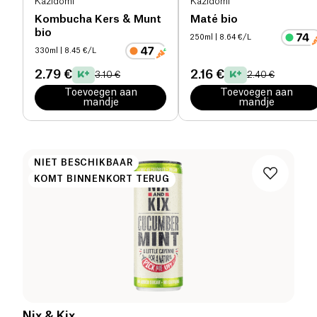
Kazidomi
Kazidomi
Kombucha Kers & Munt
Maté bio
bio
250ml
| 8.64 €/L
330ml
| 8.45 €/L
2.79 €
2.16 €
3.10 €
2.40 €
Toevoegen aan
Toevoegen aan
mandje
mandje
NIET BESCHIKBAAR
KOMT BINNENKORT TERUG
Nix & Kix