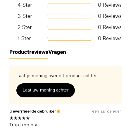
Zout (g)
0.1 g
4
Ster
0
Reviews
3
Ster
0
Reviews
2
Ster
0
Reviews
1
Ster
0
Reviews
Productreviews
Vragen
Laat je mening over dit product achter.
Laat uw mening achter
Geverifieerde gebruiker
een jaar geleden
Trop trop bon