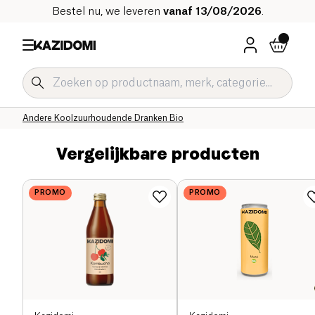
Bestel nu, we leveren
vanaf 13/08/2026
.
Home
Onze biologische catalogus
Dranken Bio
Verfrissende Dranken en Siroop Bio
Koolzuurhoudende Dranken Bio
Andere Koolzuurhoudende Dranken Bio
Vergelijkbare producten
PROMO
PROMO