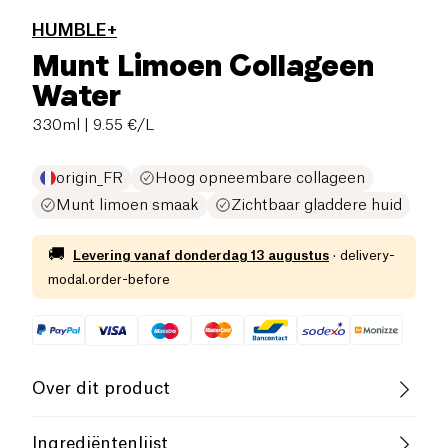
HUMBLE+
Munt Limoen Collageen
Water
330ml
| 9.55 €/L
origin_FR
Hoog opneembare collageen
Munt limoen smaak
Zichtbaar gladdere huid
🚚
Levering vanaf
donderdag 13 augustus
·
delivery-
modal.order-before
Over dit product
Verwen je huid met een dosis frisheid en
Ingrediëntenlijst