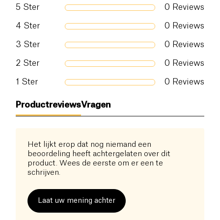
5
Ster
0
Reviews
Zout (g)
0 g
4
Ster
0
Reviews
3
Ster
0
Reviews
2
Ster
0
Reviews
1
Ster
0
Reviews
Productreviews
Vragen
Het lijkt erop dat nog niemand een
beoordeling heeft achtergelaten over dit
product. Wees de eerste om er een te
schrijven.
Laat uw mening achter