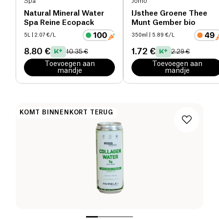
Spa
Jomo
Natural Mineral Water
IJsthee Groene Thee
Spa Reine Ecopack
Munt Gember bio
5L
| 2.07 €/L
350ml
| 5.89 €/L
8.80 €
1.72 €
10.35 €
2.29 €
Toevoegen aan
Toevoegen aan
mandje
mandje
KOMT BINNENKORT TERUG