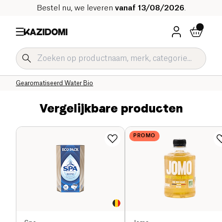
Bestel nu, we leveren
vanaf 13/08/2026
.
Home
Onze biologische catalogus
Dranken Bio
Verfrissende Dranken en Siroop Bio
Gearomatiseerd Water Bio
Vergelijkbare producten
PROMO