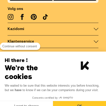
Volg ons
Kazidomi
Klantenservice
Continue without consent
Contacteer ons
Hi there !
We're the
België
/
NL
Veilige betalingen via
cookies
We waited to be sure that this website interests you before knocking,
1.58
€
-
25
%
?
2.10
€
but we
have
to know if we can be your companions during your visit.
Bespaar 0.52 € met K+
© Kazidomi
2026
BE-BIO-03
Consents certified by
Alle rechten voorbehouden
Laat mij weten
I want to choose
OK