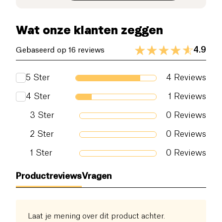
waarvan suikers (g)
4.3 g
Wat onze klanten zeggen
Voedingsvezels (g)
0.5 g
4.9
Gebaseerd op 16 reviews
Eiwitten (g)
0.5 g
5
Ster
4
Reviews
Zout (g)
0.11 g
4
Ster
1
Reviews
3
Ster
0
Reviews
2
Ster
0
Reviews
1
Ster
0
Reviews
Productreviews
Vragen
Laat je mening over dit product achter.