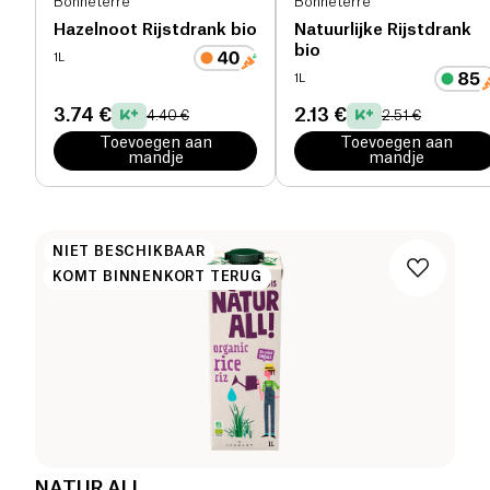
Bonneterre
Bonneterre
Hazelnoot Rijstdrank bio
Natuurlijke Rijstdrank
bio
1L
1L
3.74 €
2.13 €
4.40 €
2.51 €
Toevoegen aan
Toevoegen aan
mandje
mandje
NIET BESCHIKBAAR
KOMT BINNENKORT TERUG
NATUR ALL