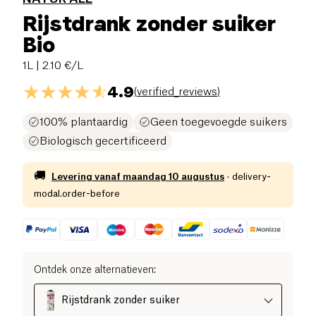
Rijstdrank zonder suiker
Bio
1L
| 2.10 €/L
4.9
(
verified_reviews
)
100% plantaardig
Geen toegevoegde suikers
Biologisch gecertificeerd
🚚
Levering vanaf
maandag 10 augustus
·
delivery-
modal.order-before
Ontdek onze alternatieven
:
Rijstdrank zonder suiker