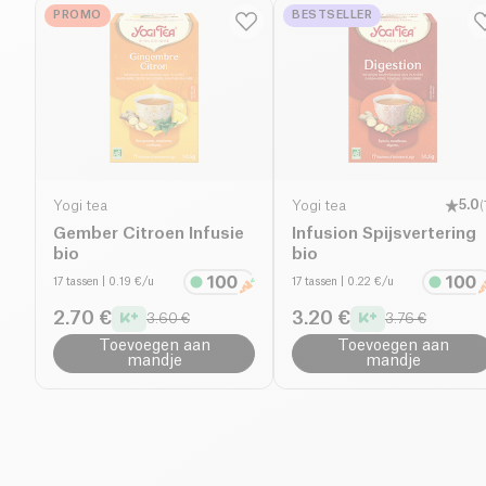
PROMO
BESTSELLER
Yogi tea
Yogi tea
5.0
(
Gember Citroen Infusie
Infusion Spijsvertering
bio
bio
17 tassen
| 0.19 €/u
17 tassen
| 0.22 €/u
2.70 €
3.20 €
3.60 €
3.76 €
Toevoegen aan
Toevoegen aan
mandje
mandje