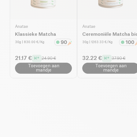
Anatae
Anatae
Klassieke Matcha
Ceremoniële Matcha bi
30g
| 830.00 €/Kg
30g
| 1263.33 €/Kg
21.17 €
32.22 €
24.90 €
37.90 €
Toevoegen aan
Toevoegen aan
mandje
mandje