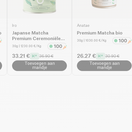
Iro
Anatae
o
Japanse Matcha
Premium Matcha bio
Premium Ceremoniële
30g
| 1030.00 €/Kg
Thee bio
30g
| 1230.00 €/Kg
33.21 €
26.27 €
36.90 €
30.90 €
Toevoegen aan
Toevoegen aan
mandje
mandje