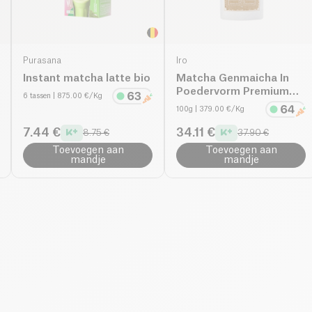
Purasana
Iro
Instant matcha latte bio
Matcha Genmaicha In
Poedervorm Premium
6 tassen
| 875.00 €/Kg
bio
100g
| 379.00 €/Kg
7.44 €
34.11 €
8.75 €
37.90 €
Toevoegen aan
Toevoegen aan
mandje
mandje