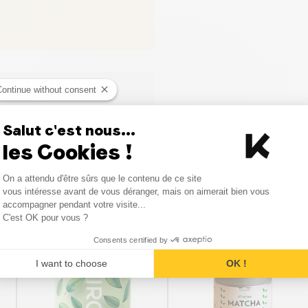
Continue without consent
Salut c'est nous...
les Cookies !
Consent Management Platform
On a attendu d'être sûrs que le contenu de ce site
Axeptio consent
vous intéresse avant de vous déranger, mais on aimerait bien vous
Vergelijkbare producten
accompagner pendant votre visite...
C'est OK pour vous ?
Consents certified by
BESTSELLER
I want to choose
OK !