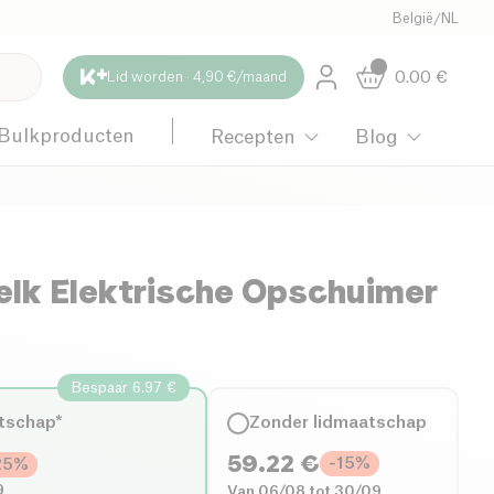
België
/
NL
0.00
€
Lid worden · 4,90 €/maand
Bulkproducten
Recepten
Blog
lk Elektrische Opschuimer
Bespaar 6.97 €
tschap*
Zonder lidmaatschap
59.22
€
-
15
%
25
%
9
Van 06/08 tot 30/09