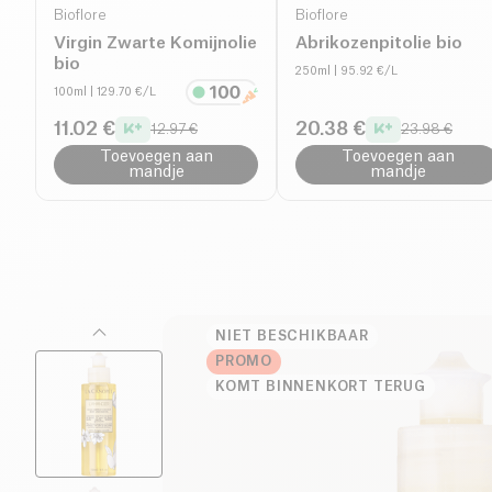
Bioflore
Bioflore
Virgin Zwarte Komijnolie
Abrikozenpitolie bio
bio
250ml
| 95.92 €/L
100ml
| 129.70 €/L
11.02 €
20.38 €
12.97 €
23.98 €
Toevoegen aan
Toevoegen aan
mandje
mandje
NIET BESCHIKBAAR
PROMO
KOMT BINNENKORT TERUG