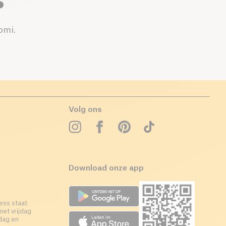
omi.
Volg ons
Download onze app
ess staat
met vrijdag
rdag en