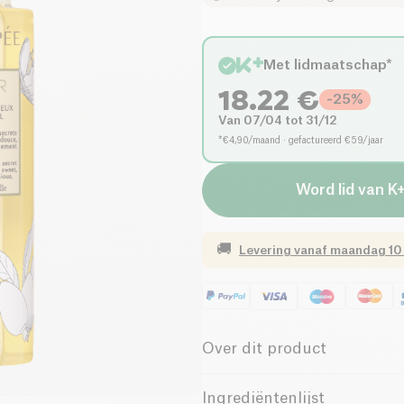
Met lidmaatschap*
18.22
€
-
25
%
Van 07/04 tot 31/12
*€4,90/maand · gefactureerd €59/jaar
Word lid van K
🚚
Levering vanaf
maandag 10
Over dit product
Vegan
Vegetarisch
Ingrediëntenlijst