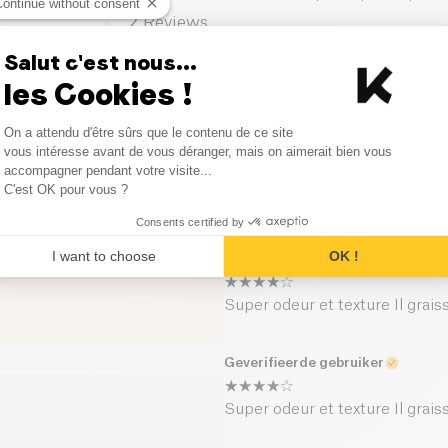
Continue without consent
2
Reviews
Geverifieerde gebruiker
Salut c'est nous...
1
Reviews
les Cookies !
L’odeur est très agréable et ell
0
Reviews
Consent Management Platform
On a attendu d'être sûrs que le contenu de ce site
Axeptio consent
vous intéresse avant de vous déranger, mais on aimerait bien vous
Geverifieerde gebruiker
0
Reviews
accompagner pendant votre visite...
C'est OK pour vous ?
L’odeur est très agréable et ell
Consents certified by
I want to choose
OK !
Geverifieerde gebruiker
Super odeur et texture Il grais
Geverifieerde gebruiker
Super odeur et texture Il grais