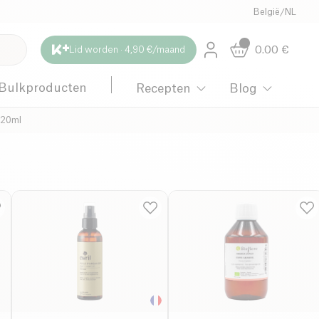
België
/
NL
0.00
€
Lid worden · 4,90 €/maand
Bulkproducten
Recepten
Blog
120ml