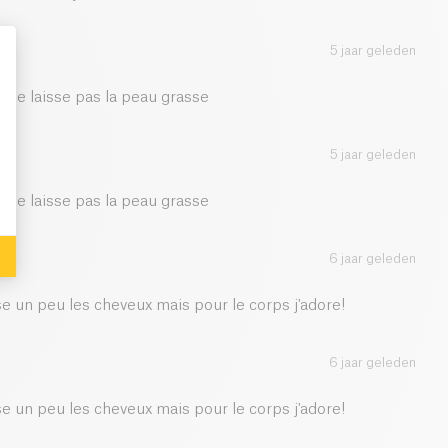
5 jaar geleden
e ne laisse pas la peau grasse
: Personalize Your Options
5 jaar geleden
e ne laisse pas la peau grasse
6 jaar geleden
se un peu les cheveux mais pour le corps j'adore!
6 jaar geleden
se un peu les cheveux mais pour le corps j'adore!