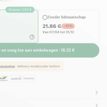
Bespaar 3.64 €
Zonder lidmaatschap
21.86
€
-
10
%
Van 07/04 tot 31/12
?
+ en voeg toe aan winkelwagen · 18.22 €
 augustus
·
delivery-modal.order-before
Cruelty-Free
Vrouwelijke Oprichter