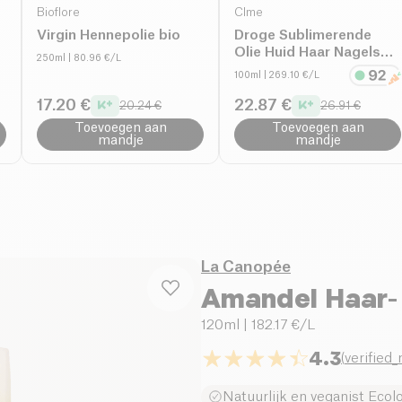
Bioflore
CÎme
Virgin Hennepolie bio
Droge Sublimerende
Olie Huid Haar Nagels
250ml
| 80.96 €/L
bio
100ml
| 269.10 €/L
17.20 €
22.87 €
20.24 €
26.91 €
Toevoegen aan
Toevoegen aan
mandje
mandje
La Canopée
Amandel Haar- 
120ml
| 182.17 €/L
4.3
(
verified
Natuurlijk en veganist Ecol