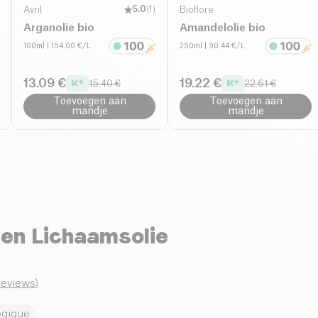
Avril
5.0
(
1
)
Bioflore
Arganolie bio
Amandelolie bio
100ml
| 154.00 €/L
250ml
| 90.44 €/L
13.09 €
19.22 €
15.40 €
22.61 €
Toevoegen aan
Toevoegen aan
mandje
mandje
en Lichaamsolie
_reviews
)
ogique