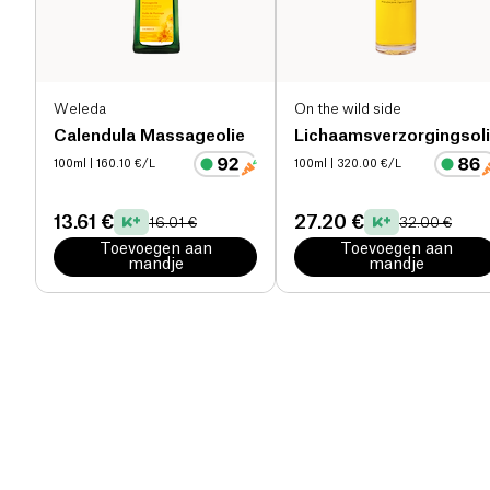
Weleda
On the wild side
Calendula Massageolie
Lichaamsverzorgingsol
100ml
| 160.10 €/L
100ml
| 320.00 €/L
13.61 €
27.20 €
16.01 €
32.00 €
Toevoegen aan
Toevoegen aan
mandje
mandje