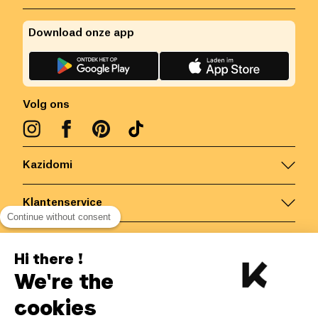
Download onze app
Volg ons
Kazidomi
Klantenservice
Continue without consent
Contacteer ons
Hi there !
We're the
België
/
NL
Veilige betalingen via
cookies