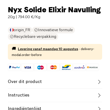
Nyx Solide Elixir Navulling
20g
| 794.00 €/Kg
origin_FR
Innovatieve formule
Recyclebare verpakking
🚚
Levering vanaf
maandag 10 augustus
·
delivery-
modal.order-before
Over dit product
Vegan
Vegetarisch
Cruelty-Free
Instructies
Frans bedrijf
Slow Cosmetic
Gebruik
Ingrediëntenlijst