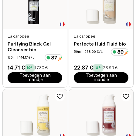
La canopée
La canopée
Purifying Black Gel
Perfecte Huid Fluid bio
Cleanser bio
50ml
| 538.00 €/L
120ml
| 144.17 €/L
14.71 €
22.87 €
17.30 €
26.90 €
Toevoegen aan
Toevoegen aan
mandje
mandje