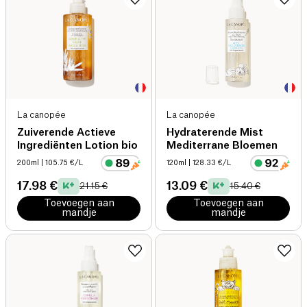
La canopée
La canopée
Zuiverende Actieve
Hydraterende Mist
Ingrediënten Lotion bio
Mediterrane Bloemen
200ml
| 105.75 €/L
120ml
| 128.33 €/L
17.98 €
13.09 €
21.15 €
15.40 €
Toevoegen aan
Toevoegen aan
mandje
mandje