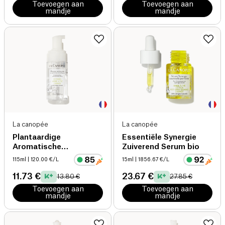
Toevoegen aan
Toevoegen aan
mandje
mandje
La canopée
La canopée
Plantaardige
Essentiële Synergie
Aromatische
Zuiverend Serum bio
Reinigingsmousse bio
115ml
| 120.00 €/L
15ml
| 1856.67 €/L
11.73 €
23.67 €
13.80 €
27.85 €
Toevoegen aan
Toevoegen aan
mandje
mandje