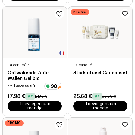
PROMO
La canopée
La canopée
Ontwakende Anti-
Stadsritueel Cadeauset
Wallen Gel bio
6ml
| 3525.00 €/L
17.98 €
25.68 €
21.15 €
39.50 €
Toevoegen aan
Toevoegen aan
mandje
mandje
PROMO