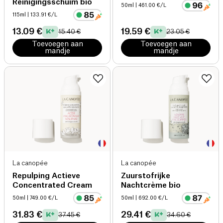
Reinigingsschuim bio
50ml
| 461.00 €/L
115ml
| 133.91 €/L
13.09 €
19.59 €
15.40 €
23.05 €
Toevoegen aan
Toevoegen aan
mandje
mandje
La canopée
La canopée
Repulping Actieve
Zuurstofrijke
Concentrated Cream
Nachtcrème bio
50ml
| 749.00 €/L
50ml
| 692.00 €/L
31.83 €
29.41 €
37.45 €
34.60 €