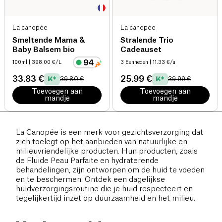
La canopée
La canopée
Smeltende Mama &
Stralende Trio
Baby Balsem bio
Cadeauset
100ml
| 398.00 €/L
3 Eenheden
| 11.33 €/u
33.83 €
25.99 €
39.80 €
39.99 €
Toevoegen aan
Toevoegen aan
mandje
mandje
La Canopée is een merk voor gezichtsverzorging dat
zich toelegt op het aanbieden van natuurlijke en
milieuvriendelijke producten. Hun producten, zoals
de Fluide Peau Parfaite en hydraterende
behandelingen, zijn ontworpen om de huid te voeden
en te beschermen. Ontdek een dagelijkse
huidverzorgingsroutine die je huid respecteert en
tegelijkertijd inzet op duurzaamheid en het milieu.