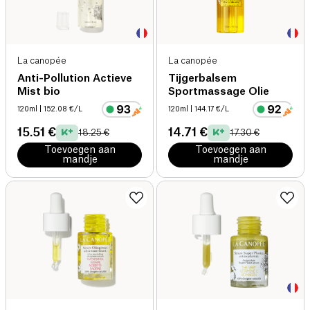
La canopée
La canopée
Anti-Pollution Actieve
Tijgerbalsem
Mist bio
Sportmassage Olie
120ml
| 152.08 €/L
120ml
| 144.17 €/L
15.51 €
14.71 €
18.25 €
17.30 €
Toevoegen aan
Toevoegen aan
mandje
mandje