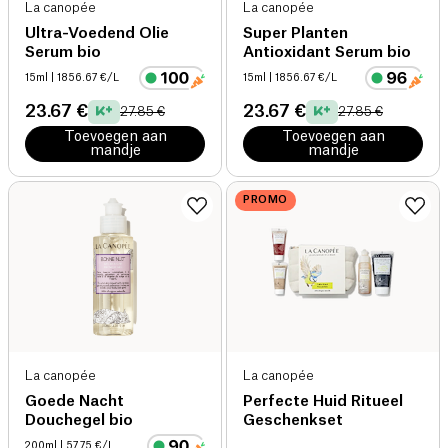
La canopée
La canopée
Ultra-Voedend Olie
Super Planten
Serum bio
Antioxidant Serum bio
15ml
| 1856.67 €/L
15ml
| 1856.67 €/L
23.67 €
23.67 €
27.85 €
27.85 €
Toevoegen aan
Toevoegen aan
mandje
mandje
PROMO
La canopée
La canopée
Goede Nacht
Perfecte Huid Ritueel
Douchegel bio
Geschenkset
200ml
| 57.75 €/L