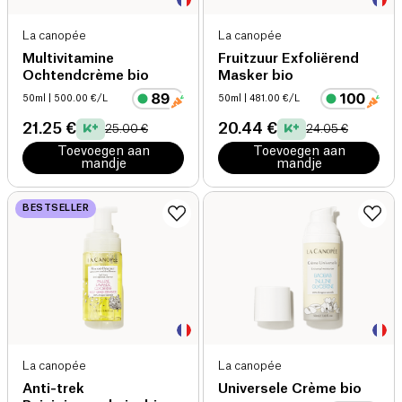
La canopée
La canopée
Multivitamine
Fruitzuur Exfoliërend
Ochtendcrème bio
Masker bio
50ml
| 500.00 €/L
50ml
| 481.00 €/L
21.25 €
20.44 €
25.00 €
24.05 €
Toevoegen aan
Toevoegen aan
mandje
mandje
BESTSELLER
La canopée
La canopée
Anti-trek
Universele Crème bio