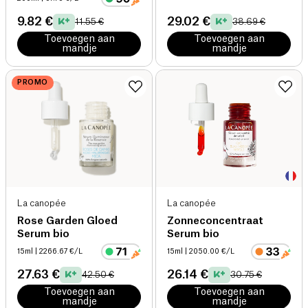
9.82 €
29.02 €
11.55 €
38.69 €
Toevoegen aan
Toevoegen aan
mandje
mandje
PROMO
La canopée
La canopée
Rose Garden Gloed
Zonneconcentraat
Serum bio
Serum bio
15ml
| 2266.67 €/L
15ml
| 2050.00 €/L
27.63 €
26.14 €
42.50 €
30.75 €
Toevoegen aan
Toevoegen aan
mandje
mandje