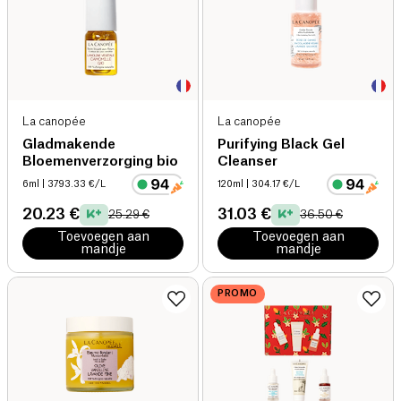
La canopée
La canopée
Gladmakende
Purifying Black Gel
Bloemenverzorging bio
Cleanser
6ml
| 3793.33 €/L
120ml
| 304.17 €/L
20.23 €
31.03 €
25.29 €
36.50 €
Toevoegen aan
Toevoegen aan
mandje
mandje
PROMO