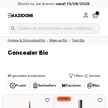
Bestel nu, we leveren
vanaf 10/08/2026
.
Home
Onze biologische catalogus
Hygiëne & Schoonheid Bio
Make-up Bio
Teint Bio
Concealer Bio
10
gevonden product(en)
Filters
Sorteer
Promo
Bestsellers
Kazidomi
Mijn reed
PROMO