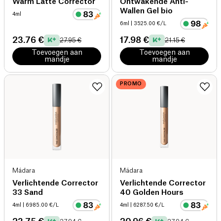
Warm Latte Corrector
Ontwakende Anti-
Wallen Gel bio
4ml
6ml
| 3525.00 €/L
23.76 €
17.98 €
27.95 €
21.15 €
Toevoegen aan
Toevoegen aan
mandje
mandje
PROMO
Mádara
Mádara
Verlichtende Corrector
Verlichtende Corrector
33 Sand
40 Golden Hours
4ml
| 6985.00 €/L
4ml
| 6287.50 €/L