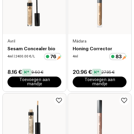
Avril
Mádara
Sesam Concealer bio
Honing Corrector
4ml
| 2400.00 €/L
4ml
8.16 €
20.96 €
9.60 €
27.95 €
Toevoegen aan
Toevoegen aan
mandje
mandje