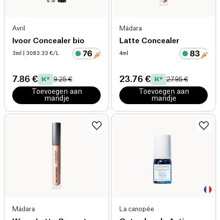
Avril
Mádara
Ivoor Concealer bio
Latte Concealer
3ml
| 3083.33 €/L
4ml
7.86 €
23.76 €
9.25 €
27.95 €
Toevoegen aan
Toevoegen aan
mandje
mandje
Mádara
La canopée