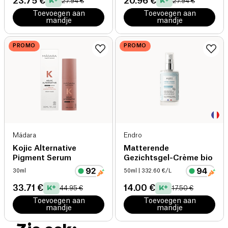
23.75 €
20.96 €
27.94 €
27.94 €
Toevoegen aan
Toevoegen aan
mandje
mandje
PROMO
PROMO
Mádara
Endro
Kojic Alternative
Matterende
Pigment Serum
Gezichtsgel-Crème bio
30ml
50ml
| 332.60 €/L
33.71 €
14.00 €
44.95 €
17.50 €
Toevoegen aan
Toevoegen aan
mandje
mandje