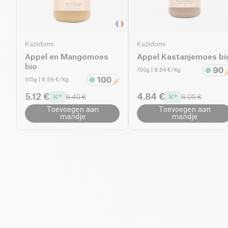
Kazidomi
Kazidomi
Appel en Mangomoes
Appel Kastanjemoes bi
bio
700g
| 8.64 €/Kg
915g
| 6.99 €/Kg
5.12 €
4.84 €
6.40 €
6.05 €
Toevoegen aan
Toevoegen aan
mandje
mandje