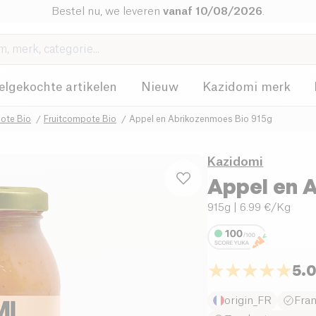
Bestel nu, we leveren
vanaf 10/08/2026
.
elgekochte artikelen
Nieuw
Kazidomi merk
ote Bio
Fruitcompote Bio
Appel en Abrikozenmoes Bio 915g
Kazidomi
Appel en 
915g
| 6.99 €/Kg
5.
origin_FR
Fra