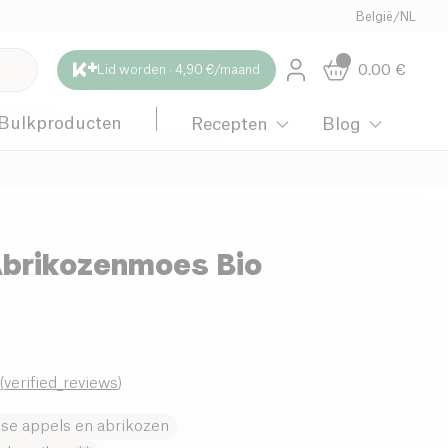
België
/
NL
0.00
€
Lid worden · 4,90 €/maand
Bulkproducten
Recepten
Blog
Abrikozenmoes Bio
0
(
verified_reviews
)
nse appels en abrikozen