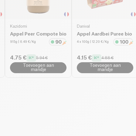
Kazidomi
Danival
Appel Peer Compote bio
Appel Aardbei Puree bio
915g
| 6.49 €/Kg
4 x 100g
| 12.20 €/Kg
4.75 €
4.15 €
5.94 €
4.88 €
Toevoegen aan
Toevoegen aan
mandje
mandje