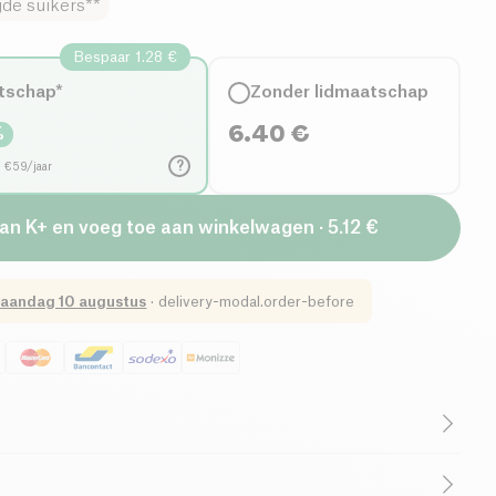
de suikers**
Bespaar 1.28 €
tschap*
Zonder lidmaatschap
6.40
€
%
?
d €59/jaar
van K+ en voeg toe aan winkelwagen · 5.12 €
aandag 10 augustus
·
delivery-modal.order-before
ologisch
Vegetarisch
B-CORP Bedrijf