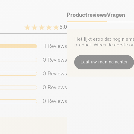
Zout (g)
Productreviews
Vragen
5.0
Het lijkt erop dat nog niem
product. Wees de eerste om 
1
Reviews
0
Reviews
Laat uw mening achter
0
Reviews
0
Reviews
0
Reviews