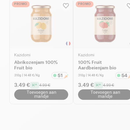
PROMO
PROMO
Kazidomi
Kazidomi
Abrikozenjam 100%
100% Fruit
Fruit bio
Aardbeienjam bio
310g
| 14.48 €/Kg
310g
| 14.48 €/Kg
3.49 €
3.49 €
4.99 €
4.99 €
Toevoegen aan
Toevoegen aan
mandje
mandje