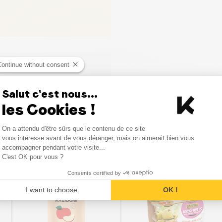
Continue without consent
Salut c'est nous...
les Cookies !
Consent Management Platform
On a attendu d'être sûrs que le contenu de ce site
Axeptio consent
vous intéresse avant de vous déranger, mais on aimerait bien vous
Vergelijkbare producten
accompagner pendant votre visite...
C'est OK pour vous ?
Consents certified by
I want to choose
OK !