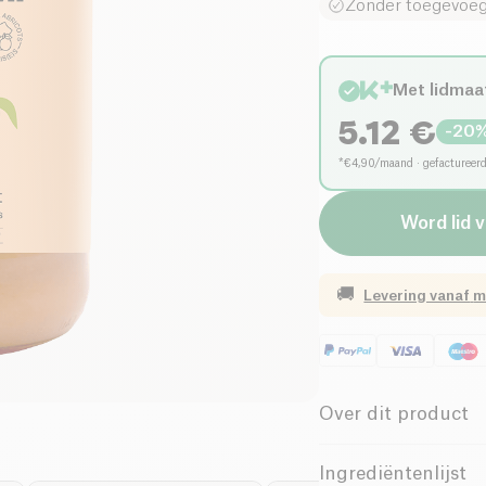
Zonder toegevoeg
Met lidmaa
5.12
€
-
20
*€4,90/maand · gefactureer
Word lid 
🚚
Levering vanaf
m
Over dit product
Vegan
Bi
Ingrediëntenlijst