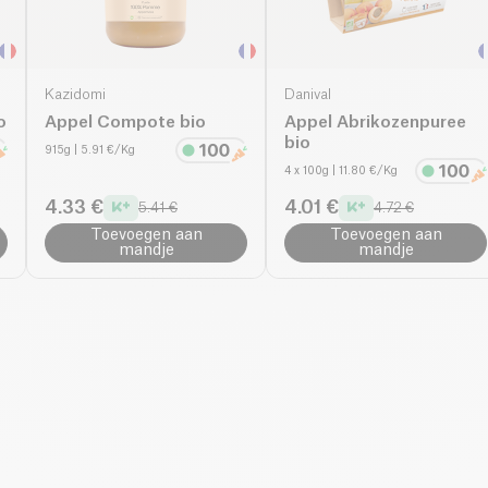
Kazidomi
Danival
o
Appel Compote bio
Appel Abrikozenpuree
bio
915g
| 5.91 €/Kg
4 x 100g
| 11.80 €/Kg
4.33 €
4.01 €
5.41 €
4.72 €
Toevoegen aan
Toevoegen aan
mandje
mandje