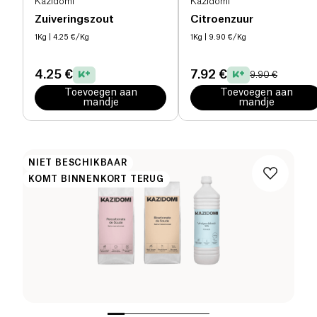
Kazidomi
Kazidomi
Zuiveringszout
Citroenzuur
1Kg
| 4.25 €/Kg
1Kg
| 9.90 €/Kg
4.25 €
7.92 €
9.90 €
Toevoegen aan
Toevoegen aan
mandje
mandje
NIET BESCHIKBAAR
KOMT BINNENKORT TERUG