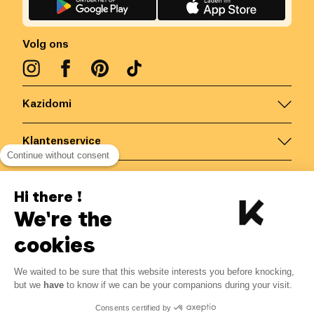
Volg ons
Kazidomi
Klantenservice
Continue without consent
Contacteer ons
Hi there !
We're the
België
/
NL
Veilige betalingen via
cookies
We waited to be sure that this website interests you before knocking,
9.40
€
-
23
%
?
12.21
€
but we
have
to know if we can be your companions during your visit.
Bespaar 2.81 € met K+
© Kazidomi
2026
BE-BIO-03
Consents certified by
Alle rechten voorbehouden