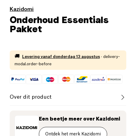
Kazidomi
Onderhoud Essentials
Pakket
🚚
Levering vanaf
donderdag 13 augustus
·
delivery-
modal.order-before
Over dit product
Ontdek onze complete huishoudelijke
schoonmaakset met drie essentiële producten:
Een beetje meer over
Kazidomi
Natriumcarbonaat, Natriumpercarbonaat en 12%
Alcoholazijn.
Ontdek het merk Kazidomi