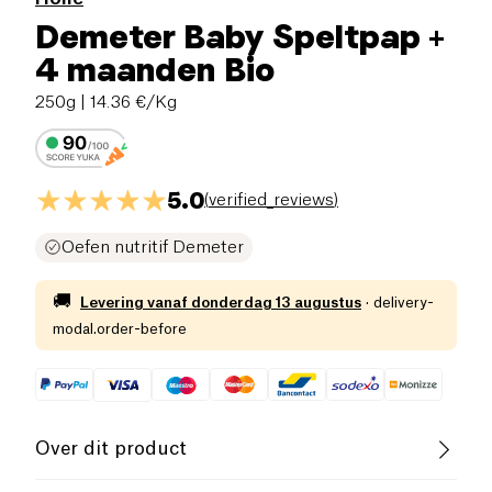
Demeter Baby Speltpap +
4 maanden Bio
250g
| 14.36 €/Kg
5.0
(
verified_reviews
)
Oefen nutritif Demeter
🚚
Levering vanaf
donderdag 13 augustus
·
delivery-
modal.order-before
Over dit product