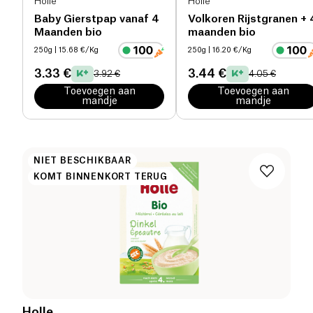
Holle
Holle
Baby Gierstpap vanaf 4
Volkoren Rijstgranen + 
Maanden bio
maanden bio
250g
| 15.68 €/Kg
250g
| 16.20 €/Kg
3.33 €
3.44 €
3.92 €
4.05 €
Toevoegen aan
Toevoegen aan
mandje
mandje
NIET BESCHIKBAAR
KOMT BINNENKORT TERUG
Holle