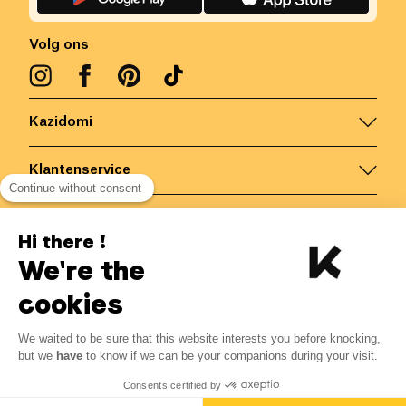
Volg ons
Kazidomi
Klantenservice
Continue without consent
Contacteer ons
Hi there !
We're the
België
/
NL
Veilige betalingen via
cookies
We waited to be sure that this website interests you before knocking,
but we
have
to know if we can be your companions during your visit.
© Kazidomi
2026
BE-BIO-03
Consents certified by
Alle rechten voorbehouden