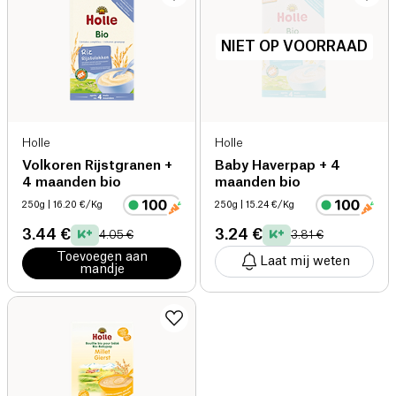
NIET OP VOORRAAD
Holle
Holle
Volkoren Rijstgranen +
Baby Haverpap + 4
4 maanden bio
maanden bio
250g
| 16.20 €/Kg
250g
| 15.24 €/Kg
3.44 €
3.24 €
4.05 €
3.81 €
Toevoegen aan
Laat mij weten
mandje