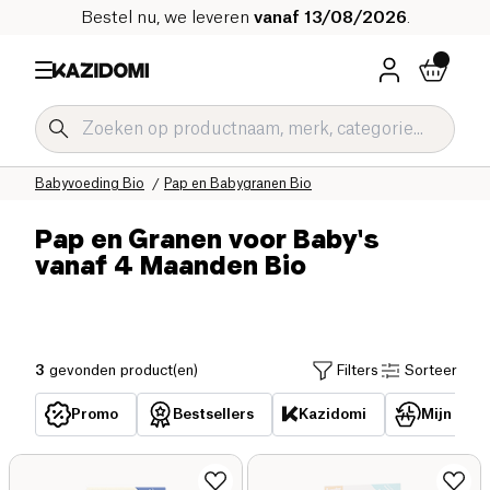
Bestel nu, we leveren
vanaf 13/08/2026
.
Home
Onze biologische catalogus
Baby & Kind Bio
Babyvoeding Bio
Pap en Babygranen Bio
Pap en Granen voor Baby's
vanaf 4 Maanden Bio
3
gevonden product(en)
Filters
Sorteer
Promo
Bestsellers
Kazidomi
Mijn reed