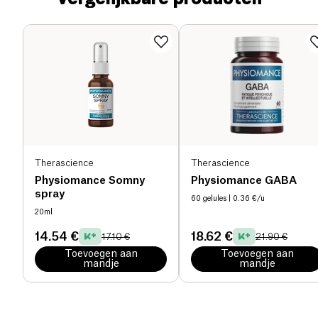
Therascience
Therascience
Physiomance Somny
Physiomance GABA
spray
60 gelules
| 0.36 €/u
20ml
14.54 €
18.62 €
17.10 €
21.90 €
Toevoegen aan
Toevoegen aan
mandje
mandje