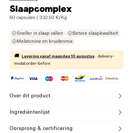
Slaapcomplex
60 capsules
| 332.50 €/Kg
Sneller in slaap vallen
Betere slaapkwaliteit
Melatonine en kruidenmix
🚚
Levering vanaf
maandag 10 augustus
·
delivery-
modal.order-before
Over dit product
Glutenvrij (ingrediënten)
Laag zout
Ingrediëntenlijst
Laag Suikergehalte
Cruelty-Free
Valeriaanextract, citroenmelisse-extract, kamille-
Oorsprong & certificering
extract, melatonine, plantaardige capsule (pullulan),