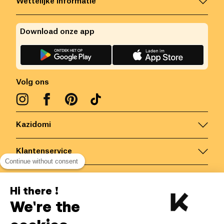
Wettelijke informatie
Download onze app
Volg ons
Kazidomi
Klantenservice
Continue without consent
Contacteer ons
Hi there !
We're the
België
/
NL
Veilige betalingen via