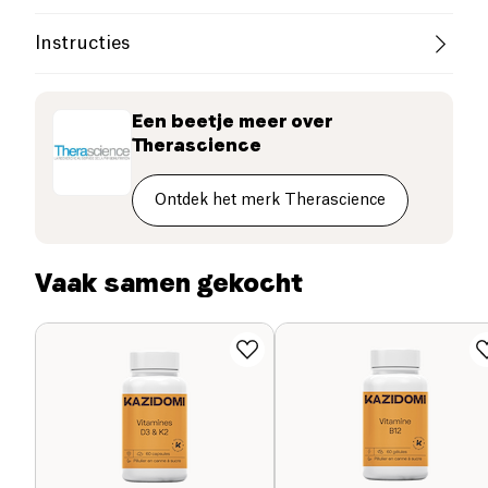
glycerol, gezuiverd water, natuurlijk concentraat van
gunstige effect wordt verkregen door een
natuurlijk concentraat RRR-alpha tocoferolen .
dagelijkse consumptie van 250 mg EPA en DHA.
Instructies
Ce produit n'est pas disponible à la livraison en
Gebruik
Voorzorgsmaatregelen
France.
Een beetje meer over
Therascience
1 capsule per dag, bij het avondeten. Mag worden
herhaald.
Voorzorgsmaatregelen: Niet aanbevolen voor
Ontdek het merk Therascience
zwangere vrouwen tijdens het 3e trimester van de
zwangerschap. Niet aanbevolen voor kinderen jonger
dan 6 jaar (grootte van capsules).
Vaak samen gekocht