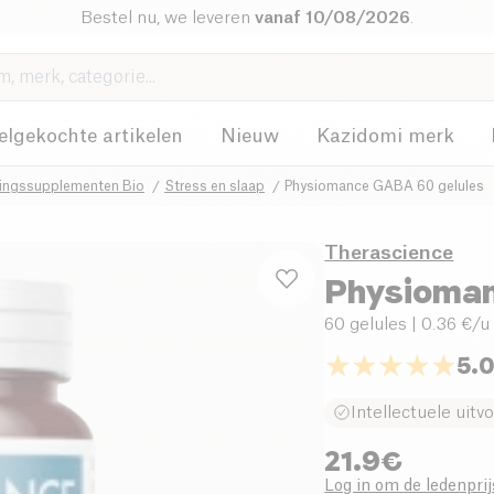
Bestel nu, we leveren
vanaf 10/08/2026
.
elgekochte artikelen
Nieuw
Kazidomi merk
ingssupplementen Bio
Stress en slaap
Physiomance GABA 60 gelules
Therascience
Physioma
60 gelules
| 0.36 €/u
5.
Intellectuele uitv
21.9
€
Log in om de ledenprij