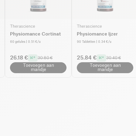
Therascience
Therascience
Physiomance Cortinat
Physiomance Ijzer
60 gelules
| 0.51 €/u
90 Tabletten
| 0.34 €/u
26.18 €
25.84 €
30.80 €
30.40 €
Toevoegen aan
Toevoegen aan
mandje
mandje