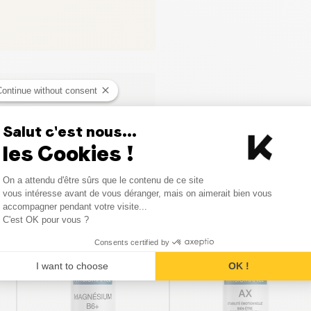
Continue without consent
Salut c'est nous...
les Cookies !
Consent Management Platform
On a attendu d'être sûrs que le contenu de ce site
Axeptio consent
vous intéresse avant de vous déranger, mais on aimerait bien vous
Vergelijkbare producten
accompagner pendant votre visite...
C'est OK pour vous ?
Consents certified by
I want to choose
OK !