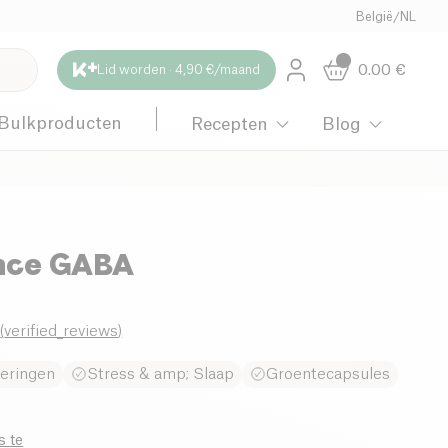
België
/
NL
0.00
€
Lid worden · 4,90 €/maand
Bulkproducten
Recepten
Blog
nce GABA
0
(
verified_reviews
)
oeringen
Stress & amp; Slaap
Groentecapsules
s te