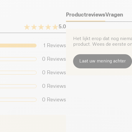
Productreviews
Vragen
5.0
Het lijkt erop dat nog niem
product. Wees de eerste om 
1
Reviews
0
Reviews
Laat uw mening achter
0
Reviews
0
Reviews
0
Reviews