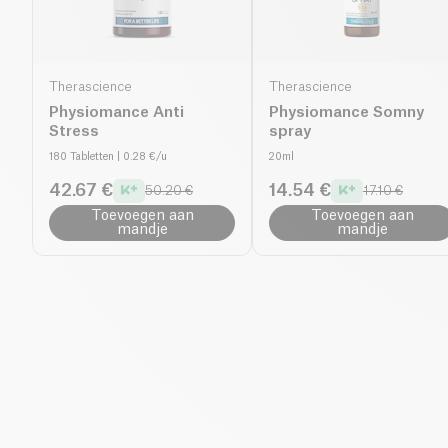
Therascience
Therascience
Physiomance Anti
Physiomance Somny
Stress
spray
180 Tabletten
| 0.28 €/u
20ml
42.67 €
14.54 €
50.20 €
17.10 €
Toevoegen aan
Toevoegen aan
mandje
mandje