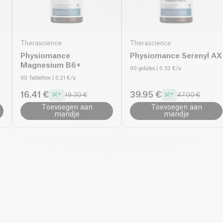
Therascience
Therascience
Physiomance
Physiomance Serenyl AX
Magnesium B6+
90 gelules
| 0.52 €/u
90 Tabletten
| 0.21 €/u
16.41 €
39.95 €
19.30 €
47.00 €
Toevoegen aan
Toevoegen aan
mandje
mandje