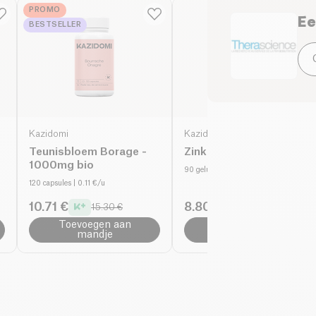
60 capsules
PROMO
Ee
Neem 1 tot 2 capsules
BESTSELLER
maand. Om indien no
Kazidomi
Kazidomi
Teunisbloem Borage -
Zink Bisglycinaat 50µg
1000mg bio
90 gelules
| 0.12 €/u
120 capsules
| 0.11 €/u
10.71 €
8.80 €
15.30 €
11.00 €
Toevoegen aan
Toevoegen aan
mandje
mandje