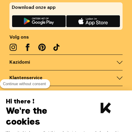
Download onze app
Volg ons
Kazidomi
Klantenservice
Continue without consent
Contacteer ons
Hi there !
We're the
België
/
NL
Veilige betalingen via
cookies