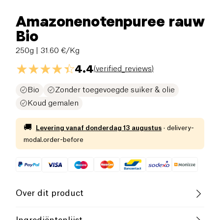
Amazonenotenpuree rauw
Bio
250g
| 31.60 €/Kg
4.4
(
verified_reviews
)
Bio
Zonder toegevoegde suiker & olie
Koud gemalen
🚚
Levering vanaf
donderdag 13 augustus
·
delivery-
modal.order-before
Over dit product
Vegan
Laag zout
Biologisch