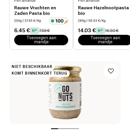
Perl'amande
Perl'amande
Rauwe Vruchten en
Rauwe Hazelnootpasta
Zaden Pasta bio
bio
200g
| 37.95 €/Kg
280g
| 58.93 €/Kg
6.45 €
14.03 €
7.59 €
16.50 €
Toevoegen aan
Toevoegen aan
mandje
mandje
NIET BESCHIKBAAR
KOMT BINNENKORT TERUG