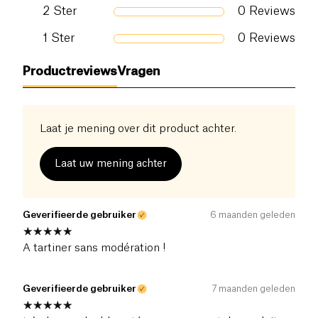
Eiwitten (g)
16.9 g
2
Ster
0
Reviews
Zout (g)
1
Ster
0
Reviews
0 g
Productreviews
Vragen
Laat je mening over dit product achter.
Laat uw mening achter
Geverifieerde gebruiker
6 maanden geleden
A tartiner sans modération !
Geverifieerde gebruiker
7 maanden geleden