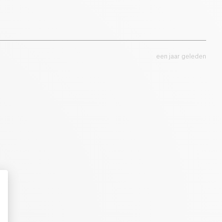
een jaar geleden
: Personalize Your Options