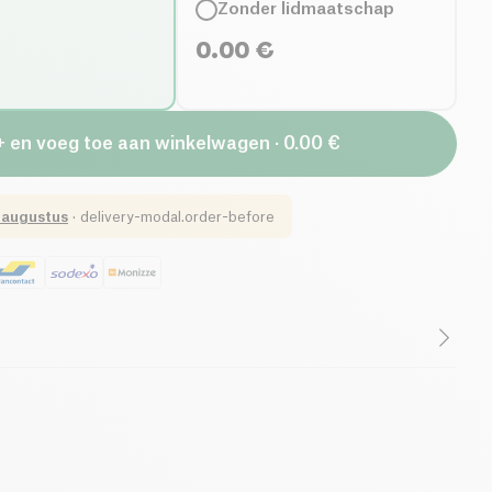
Zonder lidmaatschap
0.00
€
+ en voeg toe aan winkelwagen · 0.00 €
 augustus
·
delivery-modal.order-before
e gaan? Onze brochure bevat 4 recepten om jou te
up remover, een deodorant, een 100% natuurlijke
te maken!