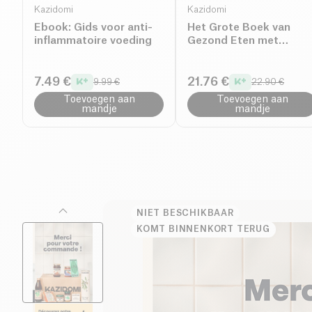
Kazidomi
Kazidomi
Ebook: Gids voor anti-
Het Grote Boek van
inflammatoire voeding
Gezond Eten met
Kazidomi
7.49 €
21.76 €
9.99 €
22.90 €
Toevoegen aan
Toevoegen aan
mandje
mandje
NIET BESCHIKBAAR
KOMT BINNENKORT TERUG