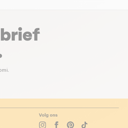
brief
.
omi.
Volg ons