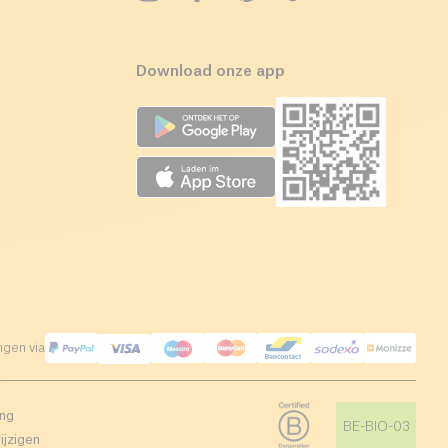
Download onze app
ngen via
ing
BE-BIO-03
ijzigen