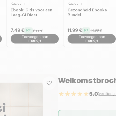
Kazidomi
Kazidomi
Ebook: Gids voor een
Gezondheid Ebooks
Laag-GI Dieet
Bundel
7.49 €
11.99 €
9.99 €
14.99 €
Toevoegen aan
Toevoegen aan
mandje
mandje
Welkomstbroc
5.0
(
verified_