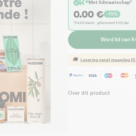
Met lidmaatschap*
0.00
€
-
15
%
*€4,90/maand · gefactureerd €59/jaar
Word lid van K
🚚
Levering vanaf
maandag 10
Over dit product
Ben je klaar om op avontuur t
helpen een natuurlijke make-
tandpasta en een kleimasker 