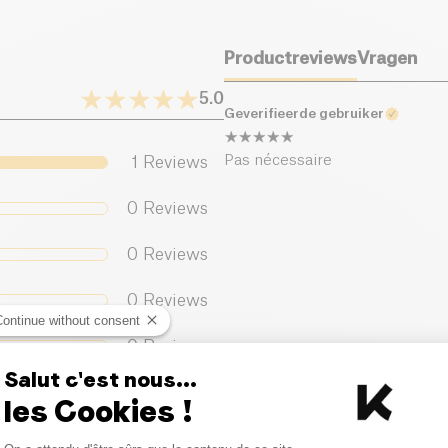
Productreviews
Vragen
5.0
Geverifieerde gebruiker
Pas nécessaire
1
Reviews
0
Reviews
0
Reviews
0
Reviews
Continue without consent
0
Reviews
Salut c'est nous...
les Cookies !
Consent Management Platform