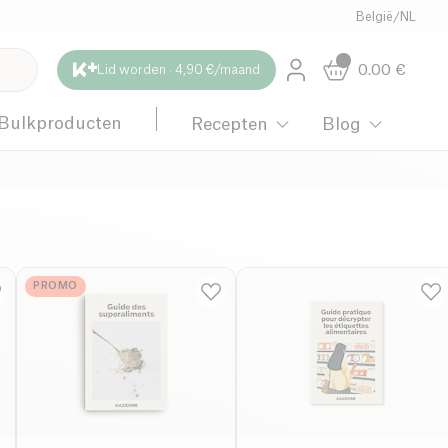
België
/
NL
0.00
€
Lid worden · 4,90 €/maand
Bulkproducten
Recepten
Blog
PROMO