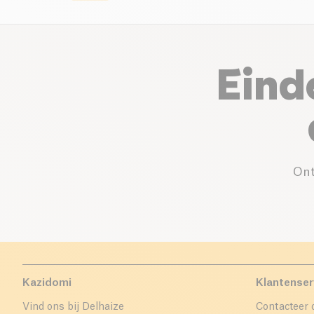
Eind
Ont
Kazidomi
Klantenser
Vind ons bij Delhaize
Contacteer 