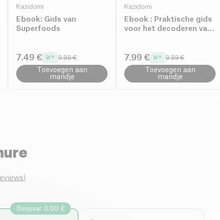
Kazidomi
Kazidomi
Ebook: Gids van
Ebook : Praktische gids
Superfoods
voor het decoderen van
de etiquette van
alimentaires
7.49 €
7.99 €
9.99 €
9.99 €
Toevoegen aan
Toevoegen aan
mandje
mandje
hure
reviews
)
Bespaar 0.00 €