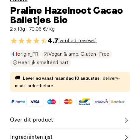
Praline Hazelnoot Cacao
Balletjes Bio
2 x 18g
| 73.06 €/Kg
4.7
(
verified_reviews
)
origin_FR
Vegan & amp; Gluten -Free
Heerlijk smeltend hart
🚚
Levering vanaf
maandag 10 augustus
·
delivery-
modal.order-before
Over dit product
Vegan
Glutenvrij (ingrediënten)
Ingrediëntenlijst