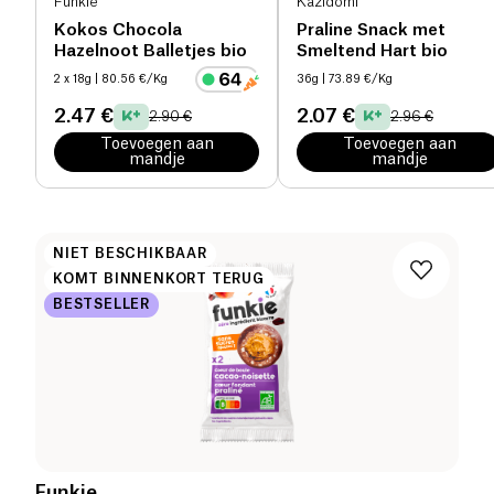
Funkie
Kazidomi
Kokos Chocola
Praline Snack met
Hazelnoot Balletjes bio
Smeltend Hart bio
2 x 18g
| 80.56 €/Kg
36g
| 73.89 €/Kg
2.47 €
2.07 €
2.90 €
2.96 €
Toevoegen aan
Toevoegen aan
mandje
mandje
NIET BESCHIKBAAR
KOMT BINNENKORT TERUG
BESTSELLER
Funkie