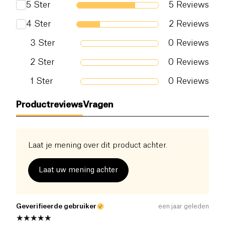
5
Ster
5
Reviews
Zout (g)
0.22 g
4
Ster
2
Reviews
3
Ster
0
Reviews
2
Ster
0
Reviews
1
Ster
0
Reviews
Productreviews
Vragen
Laat je mening over dit product achter.
Laat uw mening achter
Geverifieerde gebruiker
een jaar geleden