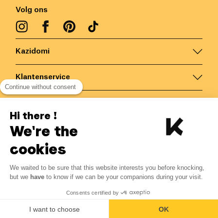
Volg ons
Kazidomi
Klantenservice
Continue without consent
Contacteer ons
Hi there !
We're the
België
/
NL
Veilige betalingen via
cookies
We waited to be sure that this website interests you before knocking,
2.23
€
-
15
%
?
2.63
€
but we
have
to know if we can be your companions during your visit.
Bespaar 0.40 € met K+
© Kazidomi
2026
BE-BIO-03
Consents certified by
Alle rechten voorbehouden
Laat mij weten
I want to choose
OK