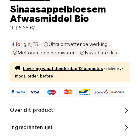
Sinaasappelbloesem
Afwasmiddel Bio
1L
| 6.35 €/L
origin_FR
Ultra ontvettende werking
Met oranjebloesemwater
Navulbare fles
🚚
Levering vanaf
donderdag 13 augustus
·
delivery-
modal.order-before
Over dit product
Biologisch
Cruelty-Free
Ingrediëntenlijst
5-15%: anionische oppervlakte-actieve stoffen, &lt;