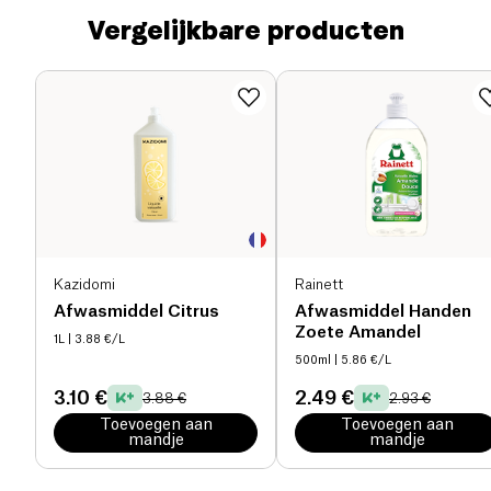
Vergelijkbare producten
Kazidomi
Rainett
Afwasmiddel Citrus
Afwasmiddel Handen
Zoete Amandel
1L
| 3.88 €/L
500ml
| 5.86 €/L
3.10 €
2.49 €
3.88 €
2.93 €
Toevoegen aan
Toevoegen aan
mandje
mandje