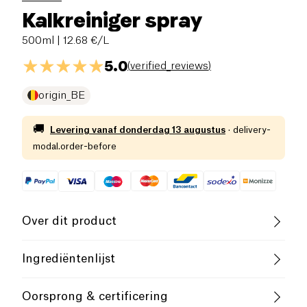
Kalkreiniger spray
500ml
| 12.68 €/L
5.0
(
verified_reviews
)
origin_BE
🚚
Levering vanaf
donderdag 13 augustus
·
delivery-
modal.order-before
Over dit product
Vegan
Vegetarisch
Cruelty-Free
Ingrediëntenlijst
Zonder Etherische Oliën
Niet-ionische middelen tensioactieve stoffen,
Oorsprong & certificering
enzymen, parfum naturel, adoucissanten.