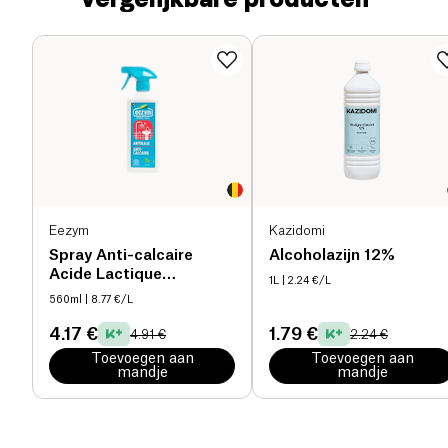
Eezym
Kazidomi
Spray Anti-calcaire
Alcoholazijn 12%
Acide Lactique
1L
| 2.24 €/L
natuurlijk
560ml
| 8.77 €/L
4.17 €
1.79 €
4.91 €
2.24 €
Toevoegen aan
Toevoegen aan
mandje
mandje