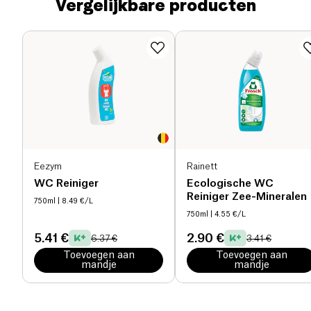
Vergelijkbare producten
Eezym
Rainett
WC Reiniger
Ecologische WC
Reiniger Zee-Mineralen
750ml
| 8.49 €/L
750ml
| 4.55 €/L
5.41 €
2.90 €
6.37 €
3.41 €
Toevoegen aan
Toevoegen aan
mandje
mandje