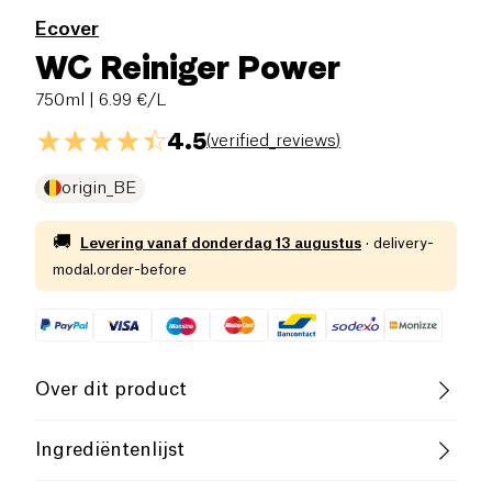
Ecover
WC Reiniger Power
750ml
| 6.99 €/L
4.5
(
verified_reviews
)
origin_BE
🚚
Levering vanaf
donderdag 13 augustus
·
delivery-
modal.order-before
Over dit product
Vegan
Vegetarisch
Cruelty-Free
Ingrediëntenlijst
Zonder Etherische Oliën
&lt;5%: Niet-ionogene oppervlakte-actieve stoffen,