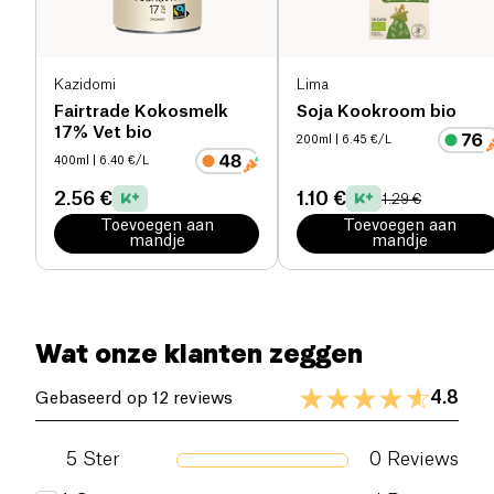
Kazidomi
Lima
Fairtrade Kokosmelk
Soja Kookroom bio
17% Vet bio
200ml
| 6.45 €/L
400ml
| 6.40 €/L
2.56 €
1.10 €
1.29 €
Toevoegen aan
Toevoegen aan
mandje
mandje
Wat onze klanten zeggen
4.8
Gebaseerd op 12 reviews
5
Ster
0
Reviews