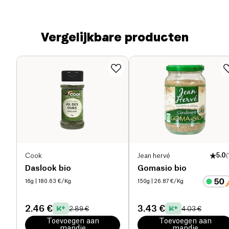
Vergelijkbare producten
Cook
Jean hervé
5.0
(
Daslook bio
Gomasio bio
16g
| 180.63 €/Kg
150g
| 26.87 €/Kg
2.46 €
3.43 €
2.89 €
4.03 €
Toevoegen aan
Toevoegen aan
mandje
mandje