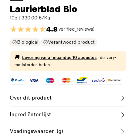
Laurierblad Bio
10g
| 330.00 €/Kg
4.8
(
verified_reviews
)
Biological
Verantwoord product
🚚
Levering vanaf
maandag 10 augustus
·
delivery-
modal.order-before
Over dit product
Vegan
Glutenvrij (ingrediënten)
Ingrediëntenlijst
Lactosevrij (ingrediënten)
Biologisch
Laurierblaadjes
Voedingswaarden (g)