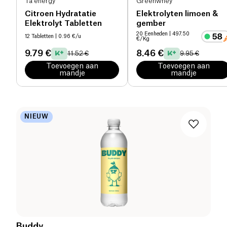
Ta energy
Greenwhey
Citroen Hydratatie
Elektrolyten limoen &
Elektrolyt Tabletten
gember
20 Eenheden
| 497.50
12 Tabletten
| 0.96 €/u
€/Kg
9.79 €
8.46 €
11.52 €
9.95 €
Toevoegen aan
Toevoegen aan
mandje
mandje
NIEUW
Buddy