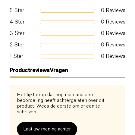
De smaak
Citroen & Limoen
is fris en levendig
Eiwitten (g)
0 g
dankzij
5
Ster
citroensap
(1,3%) en
limoensap
(0,2%),
0
Reviews
beide uit concentraat — zonder kunstmatige
Zout (g)
60 g
4
Ster
0
Reviews
kleurstoffen, zonder conserveermiddelen.
3
Ster
0
Reviews
Verkocht per pack van 6 flesjes.
Geen
voorbereiding nodig
— gewoon openen en
2
Ster
0
Reviews
drinken. Ideaal
op het werk
voor concentratie en
1
Ster
0
Reviews
energie,
na het sporten
voor herstel,
op stap
voor
een betere ochtend erna, of
op reis
om
Productreviews
Vragen
vermoeidheid te verminderen.
Het lijkt erop dat nog niemand een
beoordeling heeft achtergelaten over dit
product. Wees de eerste om er een te
schrijven.
Laat uw mening achter