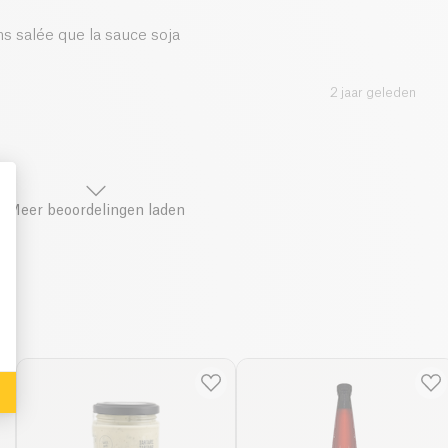
s salée que la sauce soja
2 jaar geleden
Meer beoordelingen laden
: Personalize Your Options