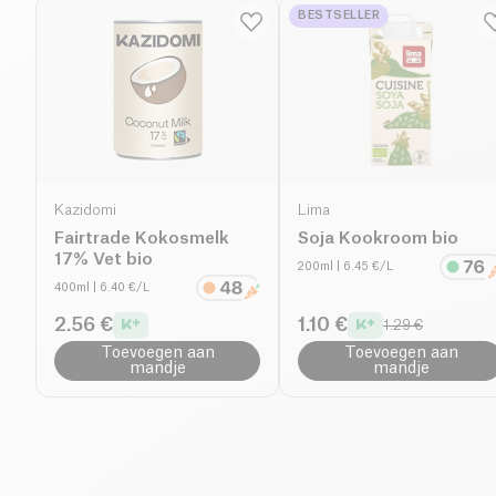
BESTSELLER
Kazidomi
Lima
Fairtrade Kokosmelk
Soja Kookroom bio
17% Vet bio
200ml
| 6.45 €/L
400ml
| 6.40 €/L
2.56 €
1.10 €
1.29 €
Toevoegen aan
Toevoegen aan
mandje
mandje