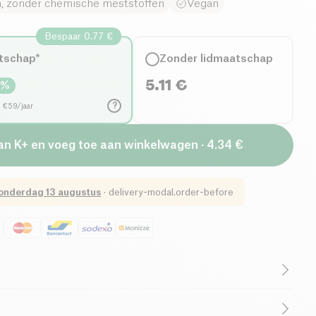
n, zonder chemische meststoffen
Vegan
Bespaar 0.77 €
tschap*
Zonder lidmaatschap
5.11
€
5
%
?
d €59/jaar
an K+ en voeg toe aan winkelwagen · 4.34 €
onderdag 13 augustus
·
delivery-modal.order-before
ctosevrij (ingrediënten)
Biologisch