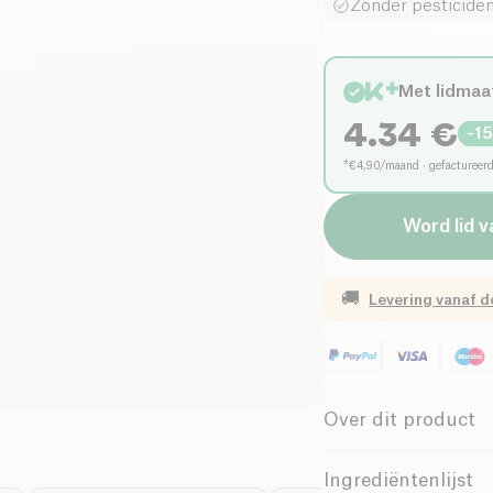
Zonder pesticide
Met lidmaa
4.34
€
-
1
*€4,90/maand · gefactureer
Word lid v
🚚
Levering vanaf
d
Over dit product
Vegan
La
Ingrediëntenlijst