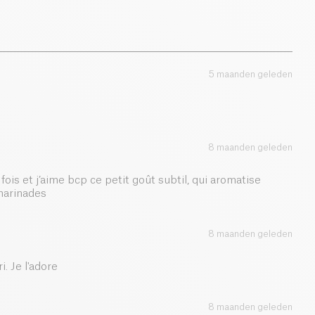
2.5 g
5 maanden geleden
8 maanden geleden
fois et j’aime bcp ce petit goût subtil, qui aromatise
marinades
8 maanden geleden
. Je l'adore
8 maanden geleden