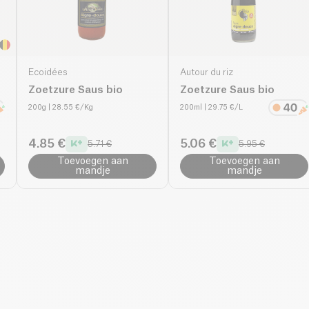
Ecoidées
Autour du riz
Zoetzure Saus bio
Zoetzure Saus bio
200g
| 28.55 €/Kg
200ml
| 29.75 €/L
4.85 €
5.06 €
5.71 €
5.95 €
Toevoegen aan
Toevoegen aan
mandje
mandje