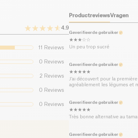
Zout (g)
Productreviews
Vragen
4.9
Geverifieerde gebruiker
Un peu trop sucré
11
Reviews
0
Reviews
Geverifieerde gebruiker
2
Reviews
J’ai découvert pour la première 
agréablement les légumes et 
0
Reviews
Geverifieerde gebruiker
0
Reviews
Très bonne alternative au tamari
Geverifieerde gebruiker