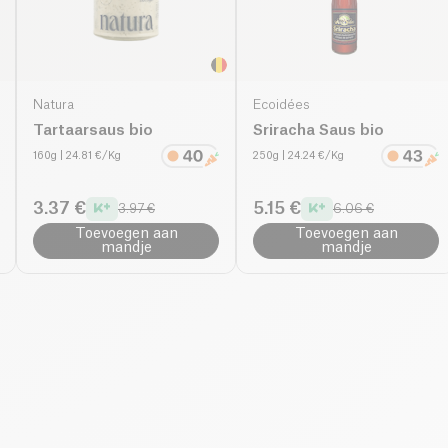
Natura
Ecoidées
Tartaarsaus bio
Sriracha Saus bio
160g
| 24.81 €/Kg
250g
| 24.24 €/Kg
3.37 €
5.15 €
3.97 €
6.06 €
Toevoegen aan
Toevoegen aan
mandje
mandje