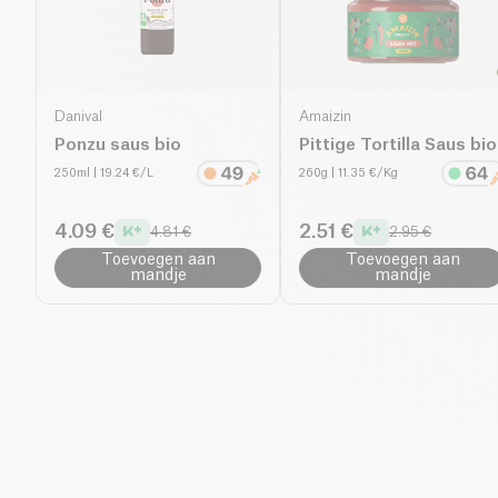
Danival
Amaizin
Ponzu saus bio
Pittige Tortilla Saus bio
250ml
| 19.24 €/L
260g
| 11.35 €/Kg
4.09 €
2.51 €
4.81 €
2.95 €
Toevoegen aan
Toevoegen aan
mandje
mandje