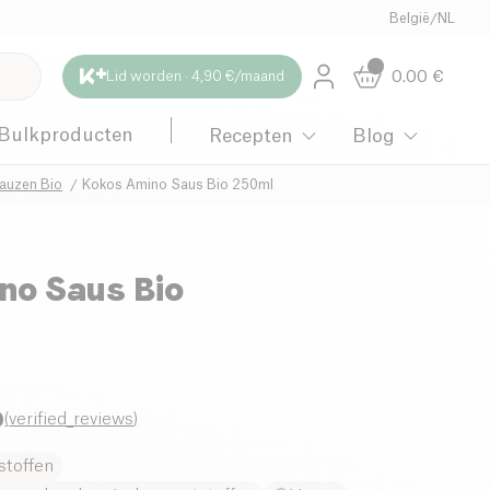
België
/
NL
0.00
€
Lid worden · 4,90 €/maand
Bulkproducten
Recepten
Blog
auzen Bio
Kokos Amino Saus Bio 250ml
no Saus Bio
9
(
verified_reviews
)
stoffen