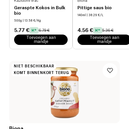
Kazidomi vrac
Biona
Geraspte Kokos in Bulk
Pittige saus bio
bio
140ml
| 38.29 €/L
500g
| 13.58 €/Kg
5.77 €
4.56 €
6.79 €
5.36 €
Toevoegen aan
Toevoegen aan
mandje
mandje
NIET BESCHIKBAAR
KOMT BINNENKORT TERUG
Biona