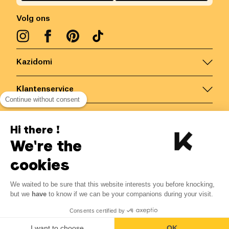
Volg ons
Kazidomi
Klantenservice
Continue without consent
Contacteer ons
Hi there !
We're the
België
/
NL
Veilige betalingen via
cookies
We waited to be sure that this website interests you before knocking,
4.11
€
-
15
%
?
4.83
€
but we
have
to know if we can be your companions during your visit.
Bespaar 0.72 € met K+
© Kazidomi
2026
BE-BIO-03
Consents certified by
Alle rechten voorbehouden
Laat mij weten
I want to choose
OK