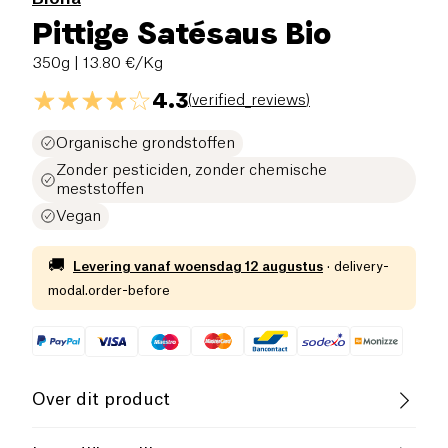
Pittige Satésaus Bio
350g
| 13.80 €/Kg
4.3
(
verified_reviews
)
Organische grondstoffen
Zonder pesticiden, zonder chemische
meststoffen
Vegan
🚚
Levering vanaf
woensdag 12 augustus
·
delivery-
modal.order-before
Over dit product