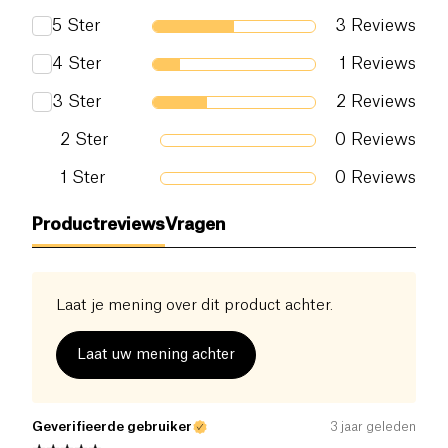
Eiwitten (g)
3.6 g
5
Ster
3
Reviews
Zout (g)
1.5 g
4
Ster
1
Reviews
3
Ster
2
Reviews
2
Ster
0
Reviews
1
Ster
0
Reviews
Productreviews
Vragen
Laat je mening over dit product achter.
Laat uw mening achter
Geverifieerde gebruiker
3 jaar geleden