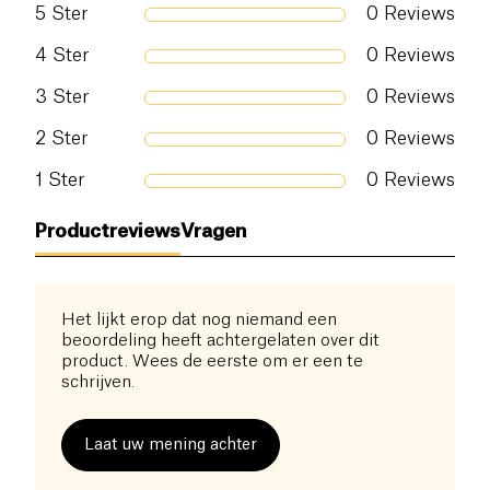
5
Ster
0
Reviews
Zout (g)
0.01 g
4
Ster
0
Reviews
3
Ster
0
Reviews
2
Ster
0
Reviews
1
Ster
0
Reviews
Productreviews
Vragen
Het lijkt erop dat nog niemand een
beoordeling heeft achtergelaten over dit
product. Wees de eerste om er een te
schrijven.
Laat uw mening achter