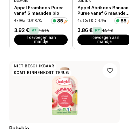
Babybio
Babybio
Appel Framboos Puree
Appel Abrikoos Banaan
vanaf 6 maanden bio
Puree vanaf 6 maanden
bio
4 x 90g
| 12.81 €/Kg
4 x 90g
| 12.61 €/Kg
3.92 €
3.86 €
4.61 €
4.54 €
Toevoegen aan
Toevoegen aan
mandje
mandje
NIET BESCHIKBAAR
KOMT BINNENKORT TERUG
Babybio