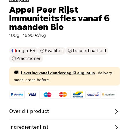
Appel Peer Rijst
Immuniteitsfles vanaf 6
maanden Bio
100g
| 16.90 €/Kg
origin_FR
Kwaliteit
Traceerbaarheid
Practitioner
🚚
Levering vanaf
donderdag 13 augustus
·
delivery-
modal.order-before
Over dit product
Biologisch
Laag Suikergehalte
Ingrediëntenlijst