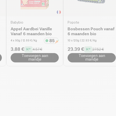
Babybio
Popote
Appel Aardbei Vanille
Bosbessen Pouch vanaf
Vanaf 6 maanden bio
6 maanden bio
4 x 90g
| 12.69 €/Kg
10 x 120g
| 22.93 €/Kg
3.88 €
23.39 €
4.57 €
27.52 €
Toevoegen aan
Toevoegen aan
mandje
mandje