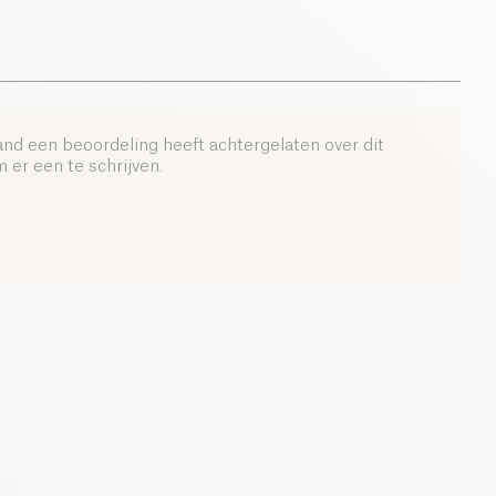
n Popote, een perfecte keuze voor jonge fijnproevers.
and een beoordeling heeft achtergelaten over dit
er een te schrijven.