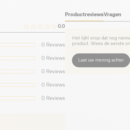
Aardbei Zakje BIO va
Productreviews
Vragen
0.0
Het lijkt erop dat nog niem
product. Wees de eerste om 
0
Reviews
0
Reviews
Laat uw mening achter
0
Reviews
0
Reviews
0
Reviews