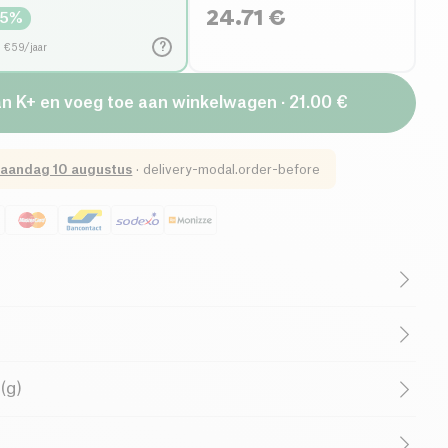
24.71
€
15
%
?
d €59/jaar
an K+ en voeg toe aan winkelwagen · 21.00 €
aandag 10 augustus
·
delivery-modal.order-before
utenvrij (ingrediënten)
Lactosevrij (ingrediënten)
Biologisch
Vegetarisch
rdbeien (15%) - Geconcentreerd citroensap (indien nodig
(g)
egelen)
 Vetgehalte
Frans bedrijf
0ml