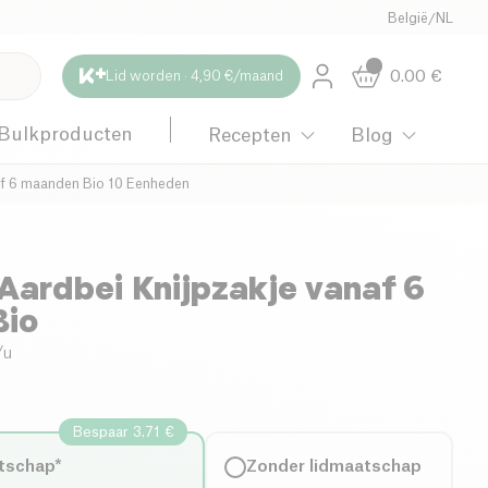
België
/
NL
0.00
€
Lid worden · 4,90 €/maand
Bulkproducten
Recepten
Blog
naf 6 maanden Bio 10 Eenheden
Aardbei Knijpzakje vanaf 6
Bio
/u
Bespaar 3.71 €
tschap*
Zonder lidmaatschap