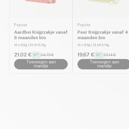
Popote
Popote
Aardbei Knijpzakje vanaf
Peer Knijpzakje vanaf 4
6 maanden bio
maanden bio
10 x 120g
| 20.61 €/Kg
10 x 120g
| 19.28 €/Kg
21.02 €
19.67 €
24.73 €
23.14 €
Toevoegen aan
Toevoegen aan
mandje
mandje