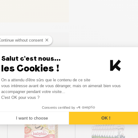
Continue without consent
Salut c'est nous...
les Cookies !
Consent Management Platform
On a attendu d'être sûrs que le contenu de ce site
Axeptio consent
vous intéresse avant de vous déranger, mais on aimerait bien vous
Vergelijkbare producten
accompagner pendant votre visite...
C'est OK pour vous ?
Consents certified by
I want to choose
OK !