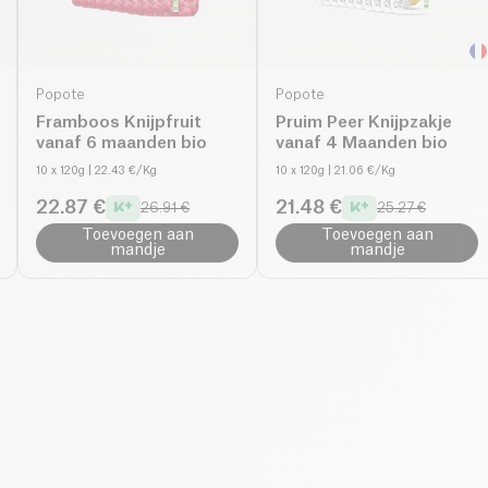
Popote
Popote
Framboos Knijpfruit
Pruim Peer Knijpzakje
vanaf 6 maanden bio
vanaf 4 Maanden bio
10 x 120g
| 22.43 €/Kg
10 x 120g
| 21.06 €/Kg
22.87 €
21.48 €
26.91 €
25.27 €
Toevoegen aan
Toevoegen aan
mandje
mandje