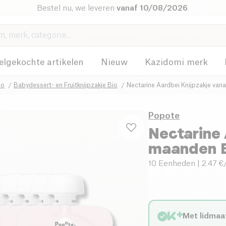
Bestel nu, we leveren
vanaf 10/08/2026
.
elgekochte artikelen
Nieuw
Kazidomi merk
io
Babydessert- en Fruitknijpzakje Bio
Nectarine Aardbei Knijpzakje va
Popote
Nectarine 
maanden 
10 Eenheden
| 2.47 €
Met lidmaa