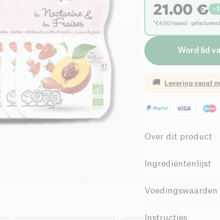
21.00
€
-
*€4,90/maand · gefactureer
Word lid v
🚚
Levering vanaf
m
Over dit product
Vegan
Gl
Ingrediëntenlijst
Laag zout
Nectarine (85%) - Aa
Voedingswaarden 
om de zuurgraad te r
Laag Verzadigd
Waarde voor
100g / 10
Instructies