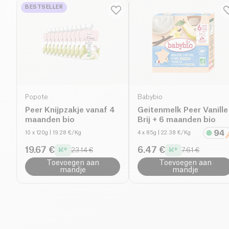
BESTSELLER
Popote
Babybio
Peer Knijpzakje vanaf 4
Geitenmelk Peer Vanille
maanden bio
Brij + 6 maanden bio
10 x 120g
| 19.28 €/Kg
4 x 85g
| 22.38 €/Kg
19.67 €
6.47 €
23.14 €
7.61 €
Toevoegen aan
Toevoegen aan
mandje
mandje