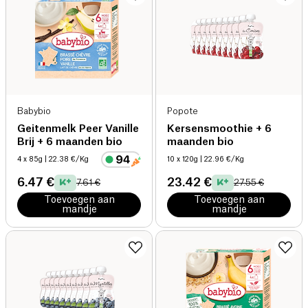
Babybio
Popote
Geitenmelk Peer Vanille
Kersensmoothie + 6
Brij + 6 maanden bio
maanden bio
4 x 85g
| 22.38 €/Kg
10 x 120g
| 22.96 €/Kg
6.47 €
23.42 €
7.61 €
27.55 €
Toevoegen aan
Toevoegen aan
mandje
mandje