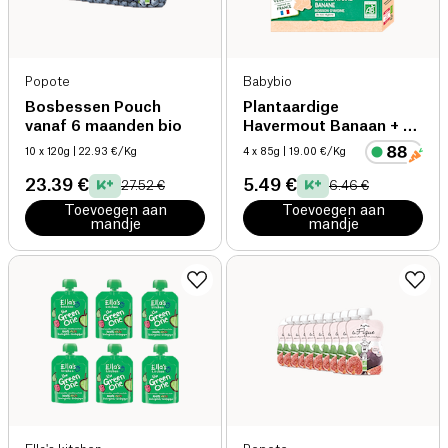
Popote
Babybio
Bosbessen Pouch
Plantaardige
vanaf 6 maanden bio
Havermout Banaan + 6
maanden bio
10 x 120g
| 22.93 €/Kg
4 x 85g
| 19.00 €/Kg
23.39 €
5.49 €
27.52 €
6.46 €
Toevoegen aan
Toevoegen aan
mandje
mandje