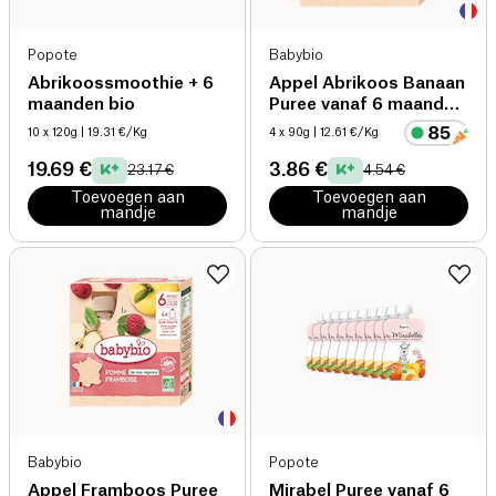
Popote
Babybio
Abrikoossmoothie + 6
Appel Abrikoos Banaan
maanden bio
Puree vanaf 6 maanden
bio
10 x 120g
| 19.31 €/Kg
4 x 90g
| 12.61 €/Kg
19.69 €
3.86 €
23.17 €
4.54 €
Toevoegen aan
Toevoegen aan
mandje
mandje
Babybio
Popote
Appel Framboos Puree
Mirabel Puree vanaf 6