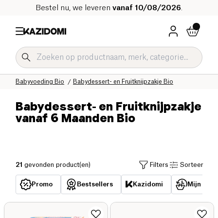
Bestel nu, we leveren
vanaf 10/08/2026
.
Home
Onze biologische catalogus
Baby & Kind Bio
Babyvoeding Bio
Babydessert- en Fruitknijpzakje Bio
Babydessert- en Fruitknijpzakje
vanaf 6 Maanden Bio
21
gevonden product(en)
Filters
Sorteer
Promo
Bestsellers
Kazidomi
Mijn reed