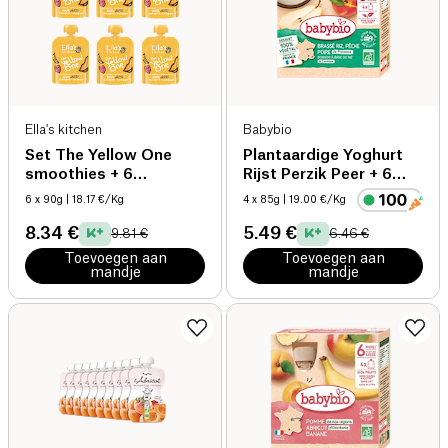
Ella's kitchen
Babybio
Set The Yellow One
Plantaardige Yoghurt
smoothies + 6
Rijst Perzik Peer + 6
maanden bio
maanden bio
6 x 90g
| 18.17 €/Kg
4 x 85g
| 19.00 €/Kg
8.34 €
5.49 €
9.81 €
6.46 €
Toevoegen aan
Toevoegen aan
mandje
mandje