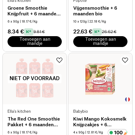
Ella's kitchen
Popote
Groene Smoothie
Vijgensmoothie + 6
Knijpfruit + 6 maanden
maanden bio
bio
6 x 90g
| 18.17 €/Kg
10 x 120g
| 22.18 €/Kg
8.34 €
22.63 €
9.81 €
26.62 €
Toevoegen aan
Toevoegen aan
mandje
mandje
NIET OP VOORRAAD
Ella's kitchen
Babybio
The Red One Smoothie
Kiwi Mango Kokosmelk
Pakket + 6 maanden
Knijpzakjes + 6
bio
maanden bio
6 x 90g
| 18.17 €/Kg
4 x 90g
| 12.81 €/Kg