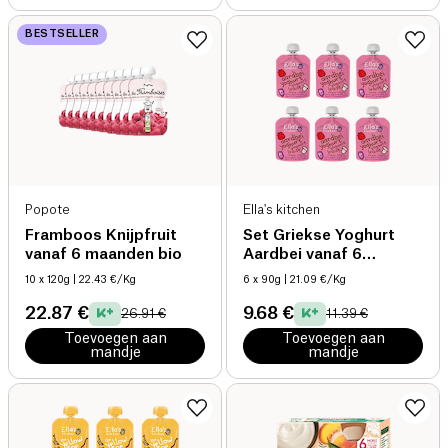
BESTSELLER
Popote
Ella's kitchen
Framboos Knijpfruit
Set Griekse Yoghurt
vanaf 6 maanden bio
Aardbei vanaf 6
maanden bio
10 x 120g
| 22.43 €/Kg
6 x 90g
| 21.09 €/Kg
22.87 €
9.68 €
26.91 €
11.39 €
Toevoegen aan
Toevoegen aan
mandje
mandje