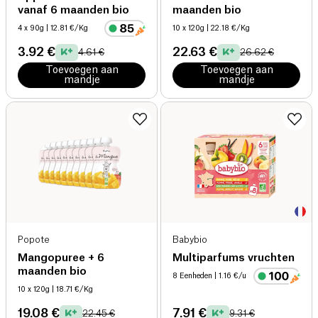
vanaf 6 maanden bio
maanden bio
4 x 90g
| 12.81 €/Kg
10 x 120g
| 22.18 €/Kg
3.92 €
22.63 €
4.61 €
26.62 €
Toevoegen aan
Toevoegen aan
mandje
mandje
Popote
Babybio
Mangopuree + 6
Multiparfums vruchten
maanden bio
8 Eenheden
| 1.16 €/u
10 x 120g
| 18.71 €/Kg
19.08 €
7.91 €
22.45 €
9.31 €