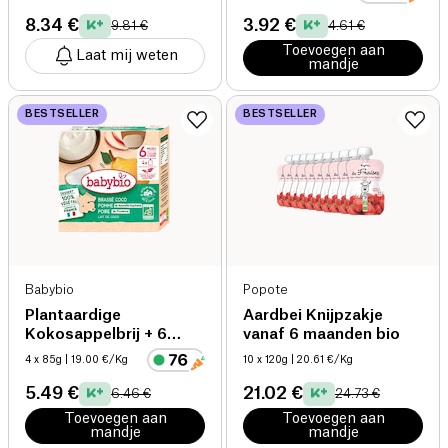
8.34 €
3.92 €
9.81 €
4.61 €
Toevoegen aan
Laat mij weten
mandje
BESTSELLER
BESTSELLER
Babybio
Popote
Plantaardige
Aardbei Knijpzakje
Kokosappelbrij + 6
vanaf 6 maanden bio
maanden bio
4 x 85g
| 19.00 €/Kg
10 x 120g
| 20.61 €/Kg
5.49 €
21.02 €
6.46 €
24.73 €
Toevoegen aan
Toevoegen aan
mandje
mandje