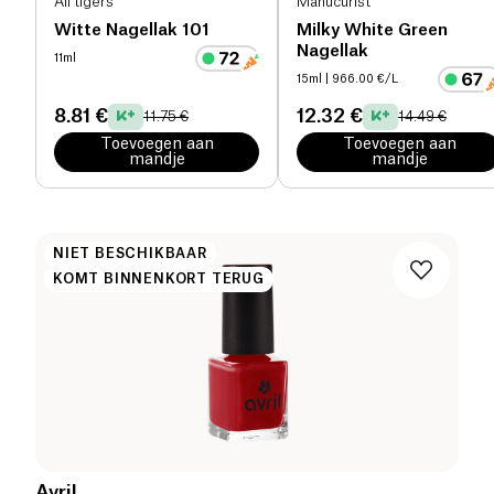
All tigers
Manucurist
Witte Nagellak 101
Milky White Green
Nagellak
11ml
15ml
| 966.00 €/L
8.81 €
12.32 €
11.75 €
14.49 €
Toevoegen aan
Toevoegen aan
mandje
mandje
NIET BESCHIKBAAR
KOMT BINNENKORT TERUG
Avril