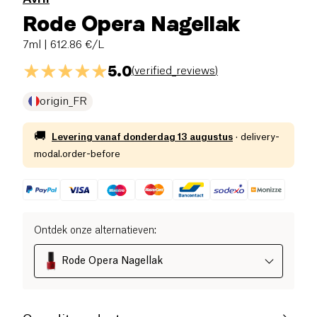
Rode Opera Nagellak
7ml
| 612.86 €/L
5.0
(
verified_reviews
)
origin_FR
🚚
Levering vanaf
donderdag 13 augustus
·
delivery-
modal.order-before
Ontdek onze alternatieven
:
Rode Opera Nagellak