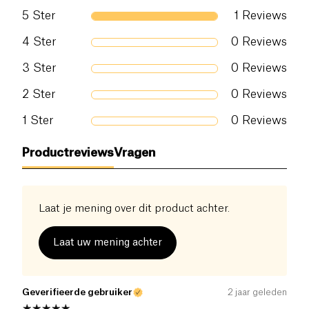
gebruik van dit product al dan niet aanbevelen.
\- Het tributylcitraat is van plantenoorsprong -
5
Ster
1
Reviews
Het acetyltributylcitraat is gedeeltelijk Bio -
gebaseerd en afkomstig van maïs
4
Ster
0
Reviews
-De alcohol is bio -gestuurd en afgedreven van
3
Ster
0
Reviews
suikerriet
Made in Frankrijk
2
Ster
0
Reviews
Dit product is niet gecertificeerd organisch.
1
Ster
0
Reviews
Productreviews
Vragen
Laat je mening over dit product achter.
Laat uw mening achter
Geverifieerde gebruiker
2 jaar geleden