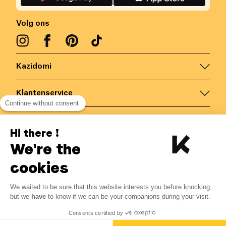
Volg ons
Kazidomi
Klantenservice
Continue without consent
Contacteer ons
Hi there !
We're the
België
/
NL
Veilige betalingen via
cookies
We waited to be sure that this website interests you before knocking,
12.32
€
-
15
%
?
14.49
€
but we
have
to know if we can be your companions during your visit.
Bespaar 2.17 € met K+
© Kazidomi
2026
BE-BIO-03
Consents certified by
Alle rechten voorbehouden
Toevoegen aan mandje