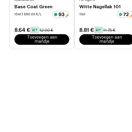
Base Coat Green
Witte Nagellak 101
15ml
| 680.00 €/L
11ml
8.64 €
8.81 €
12.00 €
11.75 €
Toevoegen aan
Toevoegen aan
mandje
mandje