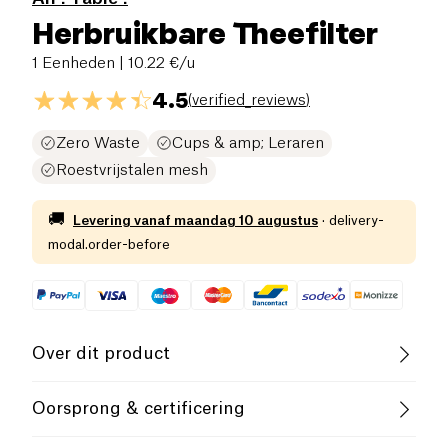
Herbruikbare Theefilter
1 Eenheden
| 10.22 €/u
4.5
(
verified_reviews
)
Zero Waste
Cups & amp; Leraren
Roestvrijstalen mesh
🚚
Levering vanaf
maandag 10 augustus
·
delivery-
modal.order-before
Over dit product
De Ah Table theefilter is perfect voor de zero waste
Oorsprong & certificering
beweging en kan gebruikt worden voor kopjes,
mokken of theepotten. Het is gemaakt van roestvrij
Geproduceerd in West-Europa