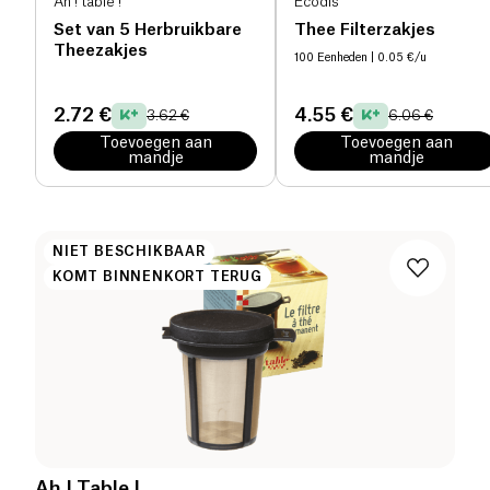
Ah ! table !
Ecodis
Set van 5 Herbruikbare
Thee Filterzakjes
Theezakjes
100 Eenheden
| 0.05 €/u
2.72 €
4.55 €
3.62 €
6.06 €
Toevoegen aan
Toevoegen aan
mandje
mandje
NIET BESCHIKBAAR
KOMT BINNENKORT TERUG
Ah ! Table !