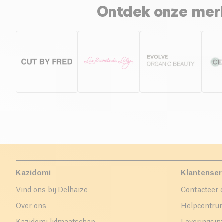
Ontdek onze merk
Kazidomi
Klantenser
Vind ons bij Delhaize
Contacteer 
Over ons
Helpcentr
Kazidomi lidmaatschap
Leveringsin