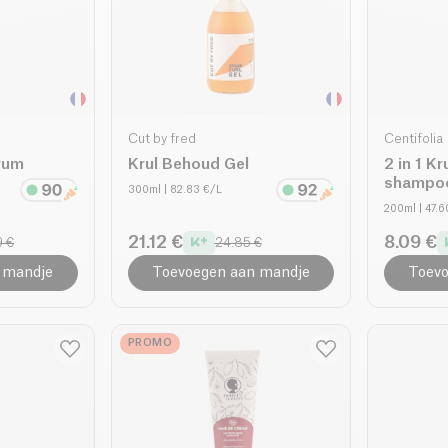
Cut by fred
Centifolia
rum
Krul Behoud Gel
2 in 1 K
shampoo
300ml
| 82.83 €/L
200ml
| 47.
21.12 €
8.09 €
9 €
24.85 €
 mandje
Toevoegen aan mandje
Toevo
PROMO