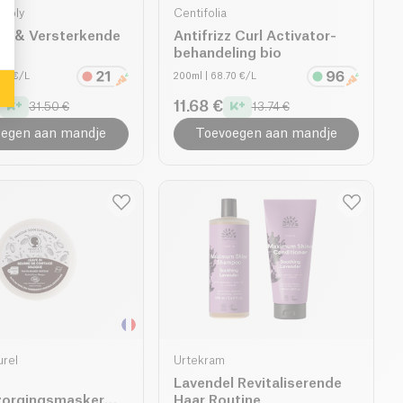
 loly
Centifolia
e & Versterkende
Antifrizz Curl Activator-
behandeling bio
.00 €/L
200ml
| 68.70 €/L
11.68 €
31.50 €
13.74 €
egen aan mandje
Toevoegen aan mandje
urel
Urtekram
Lavendel Revitaliserende
zorgingsmasker
Haar Routine