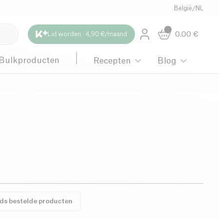
België
/
NL
0.00
€
Lid worden · 4,90 €/maand
Bulkproducten
Recepten
Blog
eds bestelde producten