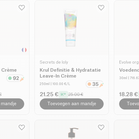
Secrets de loly
Evolve org
e Crème
Krul Definitie & Hydratatie
Voedend 
Leave-In Crème
30ml
| 716.6
250ml
| 100.00 €/L
21.25 €
18.28 €
€
25.00 €
 mandje
Toevoegen aan mandje
Toevo