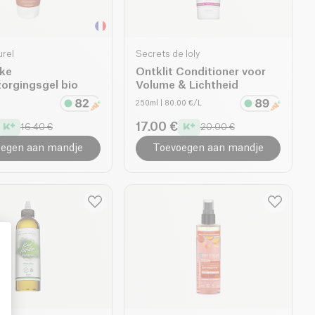
urel
Secrets de loly
jke
Ontklit Conditioner voor
orgingsgel bio
Volume & Lichtheid
250ml
| 80.00 €/L
17.00 €
16.40 €
20.00 €
egen aan mandje
Toevoegen aan mandje
: Personalize Your Options