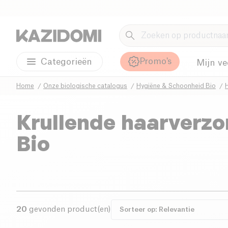
Promo's
Categorieën
Mijn ve
Home
Onze biologische catalogus
Hygiëne & Schoonheid Bio
Krullende haarverzo
Bio
20
gevonden product(en)