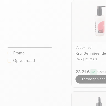
Cut by fred
Promo
Krul Definiërend
150ml
| 182.07 €/L
Op voorraad
23.21 €
27.31 
Toevoegen aan