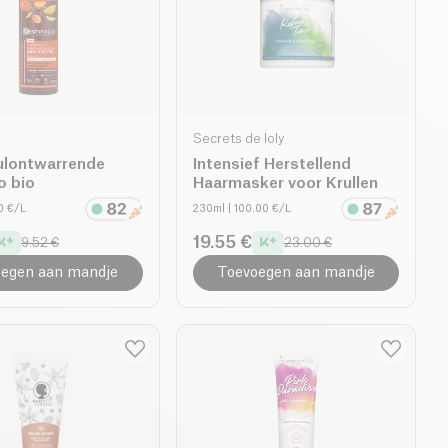
Secrets de loly
rulontwarrende
Intensief Herstellend
 bio
Haarmasker voor Krullen
60 €/L
230ml
| 100.00 €/L
19.55 €
9.52 €
23.00 €
egen aan mandje
Toevoegen aan mandje