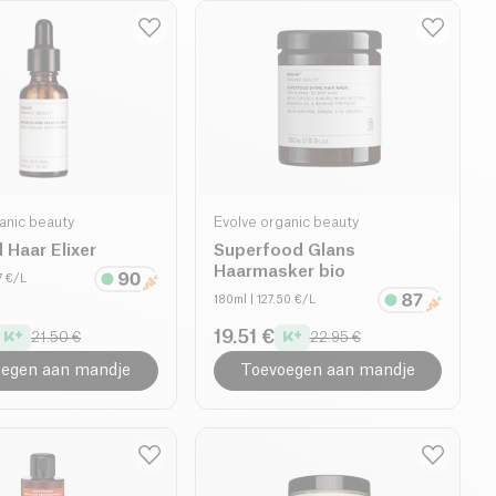
anic beauty
Evolve organic beauty
Haar Elixer
Superfood Glans
Haarmasker bio
7 €/L
180ml
| 127.50 €/L
19.51 €
21.50 €
22.95 €
egen aan mandje
Toevoegen aan mandje