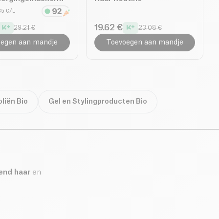
.85 €/L
19.62 €
29.21 €
23.08 €
egen aan mandje
Toevoegen aan mandje
liën Bio
Gel en Stylingproducten Bio
lend haar
en