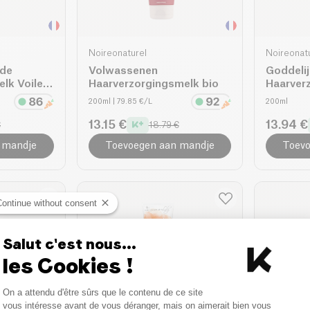
Noireonaturel
Noireonat
nde
Volwassenen
Goddeli
lk Voile
Haarverzorgingsmelk bio
Haarverz
200ml
| 79.85 €/L
200ml
13.15 €
13.94 €
€
18.79 €
 mandje
Toevoegen aan mandje
Toevo
Continue without consent
Salut c'est nous...
les Cookies !
Consent Management Platform
On a attendu d'être sûrs que le contenu de ce site
Axeptio consent
vous intéresse avant de vous déranger, mais on aimerait bien vous