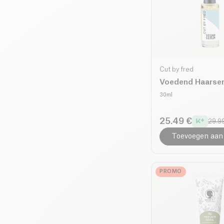
Cut by fred
Voedend Haarse
30ml
25.49 €
29.9
Toevoegen aan
PROMO