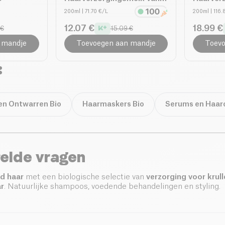
36 Maanden bio
bio
200ml
| 71.70 €/L
200ml
| 116
12.07 €
18.99 €
 €
15.09 €
 mandje
Toevoegen aan mandje
Toevo
:
en Ontwarren Bio
Haarmaskers Bio
Serums en Haaro
elde vragen
nd haar
met een biologische selectie van
verzorging voor krul
r
. Natuurlijke shampoos, voedende behandelingen en styling.