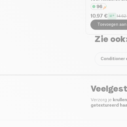
10.97 €
14.62
Toevoegen aan
Zie ook
Conditioner 
Veelgest
Verzorg je
krulle
getextureerd haa