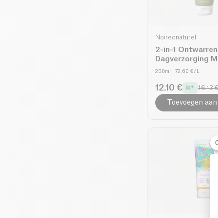
Noireonaturel
2-in-1 Ontwarre
Dagverzorging Me
bio
200ml
| 72.60 €/L
12.10 €
16.13 
Toevoegen aan