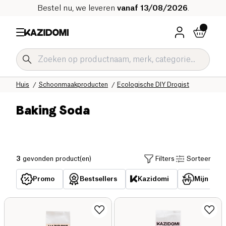
Bestel nu, we leveren
vanaf 13/08/2026
.
Home
Onze biologische catalogus
Huis
Schoonmaakproducten
Ecologische DIY Drogist
Baking Soda
3
gevonden product(en)
Filters
Sorteer
Promo
Bestsellers
Kazidomi
Mijn reed