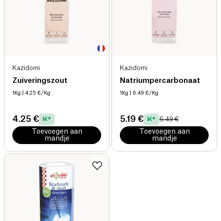
Kazidomi
Kazidomi
Zuiveringszout
Natriumpercarbonaat
1Kg
| 4.25 €/Kg
1Kg
| 6.49 €/Kg
4.25 €
5.19 €
6.49 €
Toevoegen aan
Toevoegen aan
mandje
mandje