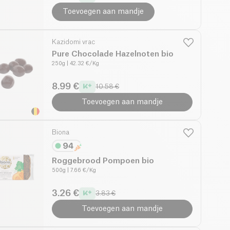
Toevoegen aan mandje
Kazidomi vrac
Pure Chocolade Hazelnoten bio
250g
| 42.32 €/Kg
8.99 €
10.58 €
Toevoegen aan mandje
Biona
Roggebrood Pompoen bio
500g
| 7.66 €/Kg
3.26 €
3.83 €
Toevoegen aan mandje