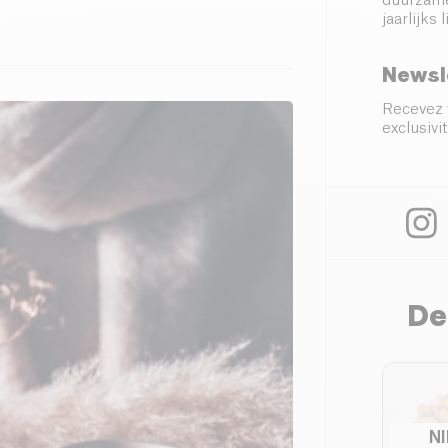
duurzame
jaarlijk
Newsl
Recevez 
exclusivit
De
N