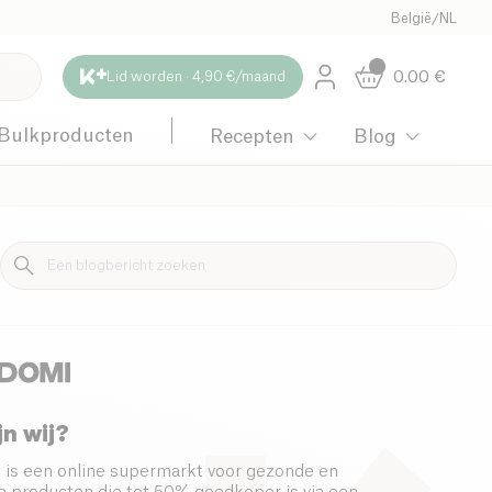
België
/
NL
0.00
€
Lid worden · 4,90 €/maand
Bulkproducten
Recepten
Blog
 schoonmaken
jn wij?
 is een online supermarkt voor gezonde en