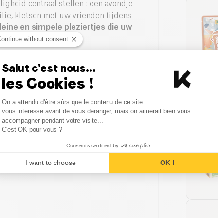
ligheid centraal stellen : een avondje
lie, kletsen met uw vrienden tijdens
leine en simpele pleziertjes die uw
Continue without consent
on en computer even opzij zetten ! Om
Salut c'est nous...
aken van alle moderne technologie.
les Cookies !
Consent Management Platform
On a attendu d'être sûrs que le contenu de ce site
k ?
Axeptio consent
vous intéresse avant de vous déranger, mais on aimerait bien vous
accompagner pendant votre visite...
C'est OK pour vous ?
toeval of hebben ze echt ontdekt hoe je
Consents certified by
I want to choose
OK !