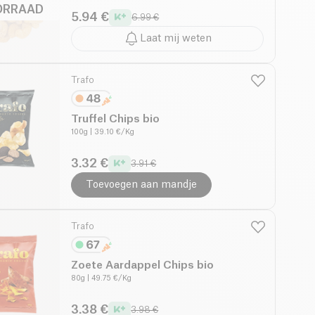
ORRAAD
5.94 €
6.99 €
Laat mij weten
Trafo
Truffel Chips bio
100g
| 39.10 €/Kg
3.32 €
3.91 €
Toevoegen aan mandje
Trafo
Zoete Aardappel Chips bio
80g
| 49.75 €/Kg
3.38 €
3.98 €