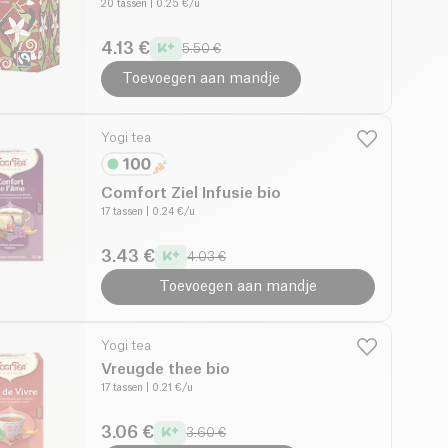
20 tassen
| 0.25 €/u
4.13 €
5.50 €
Toevoegen aan mandje
Yogi tea
Comfort Ziel Infusie bio
17 tassen
| 0.24 €/u
3.43 €
4.03 €
Toevoegen aan mandje
Yogi tea
Vreugde thee bio
17 tassen
| 0.21 €/u
3.06 €
3.60 €