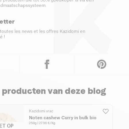
 producten die tot 50% goedkoper is via een
s lidmaatschapssysteem.
etter
toutes les news et les offres Kazidomi en
é !
 producten van deze blog
Kazidomi vrac
Noten cashew Curry in bulk bio
250g
| 27.96 €/Kg
IET OP