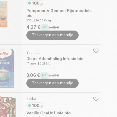
Pompoen & Gember Rijstnoedels
bio
250g
| 20.08 €/Kg
4.27 €
5.02 €
Toevoegen aan mandje
Yogi tea
Diepe Ademhaling Infusie bio
17 tassen
| 0.21 €/u
3.06 €
3.60 €
Toevoegen aan mandje
Pukka
Vanille Chai Infusie bio