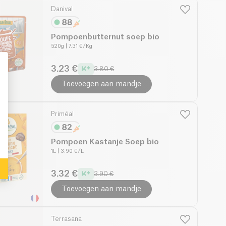
Danival
Pompoenbutternut soep bio
520g
| 7.31 €/Kg
3.23 €
3.80 €
Toevoegen aan mandje
: Personalize Your Options
Priméal
Pompoen Kastanje Soep bio
1L
| 3.90 €/L
3.32 €
3.90 €
Toevoegen aan mandje
Terrasana