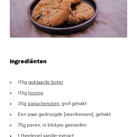
Ingrediënten
115g
geklaarde boter
115g
honing
35g
pistachenoten
, grof gehakt
Een paar gedroogde [veenbessen], gehakt
75g peren, in blokjes gesneden
1 theelepel vanille-extract