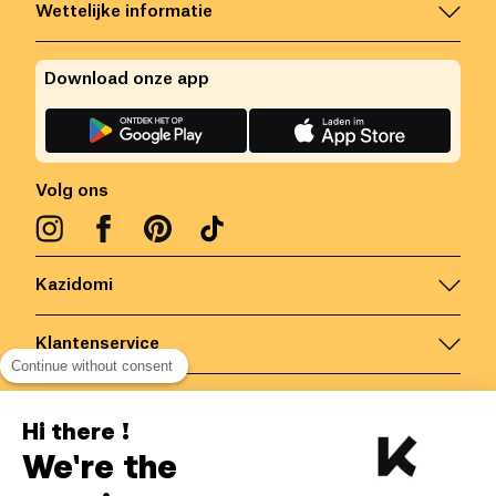
Wettelijke informatie
Download onze app
Volg ons
Kazidomi
Klantenservice
Continue without consent
Contacteer ons
Hi there !
We're the
België
/
NL
Veilige betalingen via