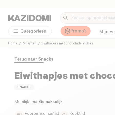
Promo's
Categorieën
Mijn ve
Home
Recepten
Eiwithapjes met chocolade stukjes
Terug naar
Snacks
Eiwithapjes met choc
SNACKS
Moeilijkheid
:
Gemakkelijk
Voorbereidingstijd
Kooktijd