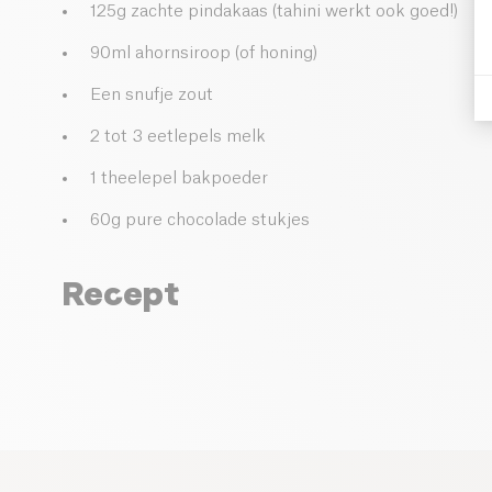
125g zachte pindakaas (tahini werkt ook goed!)
90ml ahornsiroop (of honing)
Een snufje zout
2 tot 3 eetlepels melk
1 theelepel bakpoeder
60g pure chocolade stukjes
Recept