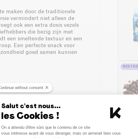
te maken door de traditionele
sie vermindert niet alleen de
oegt ook een extra dosis vezels
liefhebbers die bezig zijn met
dt een smeltende textuur en een
roop. Een perfecte snack voor
n gezondheid goed samen kunnen
BESTSE
Continue without consent
Salut c'est nous...
les Cookies !
Consent Management Platform
On a attendu d'être sûrs que le contenu de ce site
Axeptio consent
vous intéresse avant de vous déranger, mais on aimerait bien vous