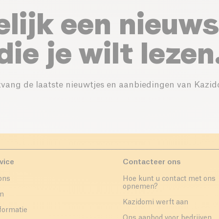
elijk een nieuws
die je wilt lezen
vang de laatste nieuwtjes en aanbiedingen van Kazid
vice
Contacteer ons
ons
Hoe kunt u contact met ons
opnemen?
um
Kazidomi werft aan
formatie
Ons aanbod voor bedrijven