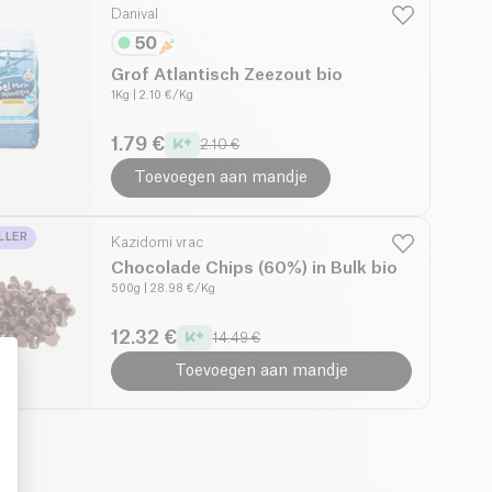
Danival
Grof Atlantisch Zeezout bio
1Kg
| 2.10 €/Kg
1.79 €
2.10 €
Toevoegen aan mandje
LLER
Kazidomi vrac
Chocolade Chips (60%) in Bulk bio
500g
| 28.98 €/Kg
12.32 €
14.49 €
Toevoegen aan mandje
: Personalize Your Options