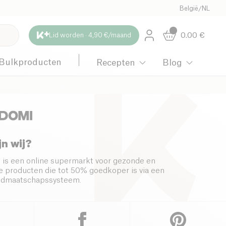
België
/
NL
0.00
€
Lid worden · 4,90 €/maand
Bulkproducten
Recepten
Blog
jn wij?
 is een online supermarkt voor gezonde en
 producten die tot 50% goedkoper is via een
s lidmaatschapssysteem.