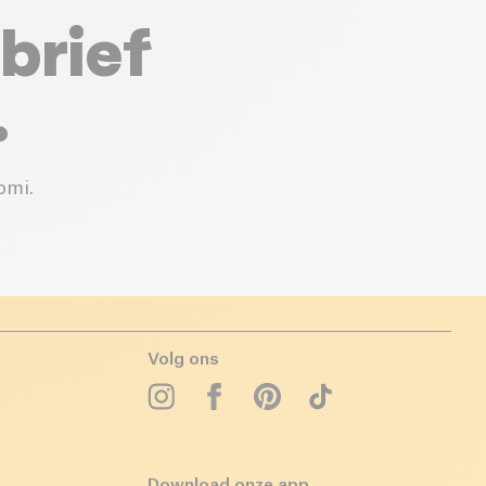
brief
.
omi.
Volg ons
Download onze app