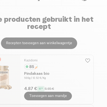
 producten gebruikt in het
recept
Recepten toevoegen aan winkelwagentje
Kazidomi
Pindakaas bio
500g
| 12.52 €/Kg
4.87 €
6.95 €
Toevoegen aan mandje